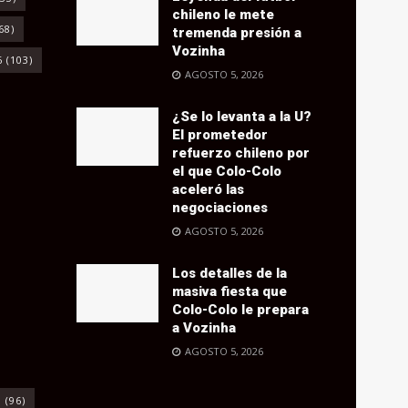
chileno le mete
68)
tremenda presión a
Vozinha
6
(103)
AGOSTO 5, 2026
¿Se lo levanta a la U?
El prometedor
refuerzo chileno por
el que Colo-Colo
aceleró las
negociaciones
AGOSTO 5, 2026
Los detalles de la
masiva fiesta que
Colo-Colo le prepara
a Vozinha
AGOSTO 5, 2026
o
(96)