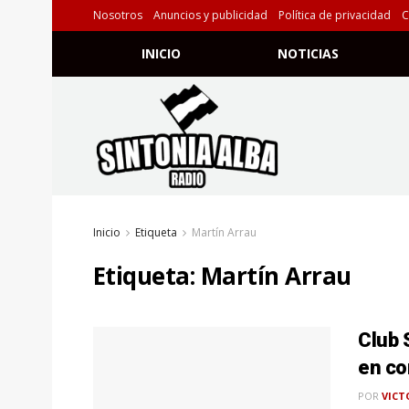
Nosotros
Anuncios y publicidad
Política de privacidad
C
INICIO
NOTICIAS
Inicio
Etiqueta
Martín Arrau
Etiqueta:
Martín Arrau
Club 
en co
POR
VICT