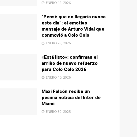
ENERO 12, 2026
“Pensé que no llegaría nunca
este día”: el emotivo
mensaje de Arturo Vidal que
conmovió a Colo Colo
ENERO 28, 2026
«Está listo»: confirman el
arribo de nuevo refuerzo
para Colo Colo 2026
ENERO 15, 2026
Maxi Falcón recibe un
pésima noticia del Inter de
Miami
ENERO 30, 2025