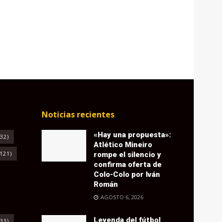
Noticias recientes
«Hay una propuesta»:
32)
Atlético Mineiro
121)
rompe el silencio y
confirma oferta de
Colo-Colo por Iván
Román
AGOSTO 6, 2026
Leyenda del fútbol
33)