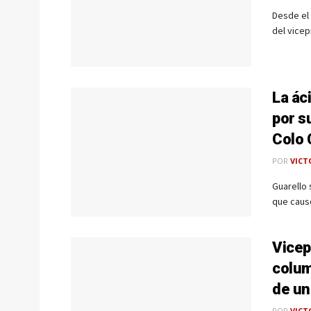
Desde el 
del vicep
La ác
por s
Colo 
POR
VICT
Guarello 
que causó
Vicep
colum
de un
POR
VICT