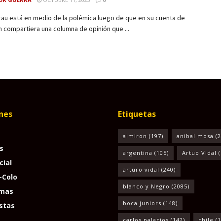
rau está en medio de la polémica luego de que en su cuenta de
 compartiera una columna de opinión que ...
nes
Etiquetas
almiron
(197)
anibal mosa
(2
s
argentina
(105)
Artuo Vidal
(
cial
arturo vidal
(240)
-Colo
blanco y Negro
(2085)
mas
boca juniors
(148)
stas
carlos palacios
(142)
chile
(1