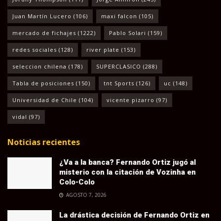
Juan Martín Lucero
(106)
maxi falcon
(105)
mercado de fichajes
(1222)
Pablo Solari
(159)
redes sociales
(128)
river plate
(153)
seleccion chilena
(178)
SUPERCLASICO
(288)
Tabla de posiciones
(150)
tnt Sports
(126)
uc
(148)
Universidad de Chile
(104)
vicente pizarro
(97)
vidal
(97)
Noticias recientes
¿Va a la banca? Fernando Ortiz jugó al
misterio con la citación de Vozinha en
Colo-Colo
AGOSTO 7, 2026
La drástica decisión de Fernando Ortiz en