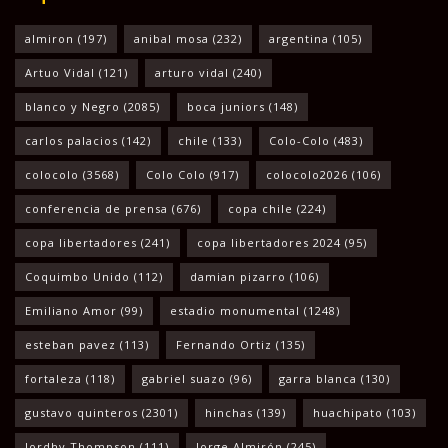
almiron
(197)
anibal mosa
(232)
argentina
(105)
Artuo Vidal
(121)
arturo vidal
(240)
blanco y Negro
(2085)
boca juniors
(148)
carlos palacios
(142)
chile
(133)
Colo-Colo
(483)
colocolo
(3568)
Colo Colo
(917)
colocolo2026
(106)
conferencia de prensa
(676)
copa chile
(224)
copa libertadores
(241)
copa libertadores 2024
(95)
Coquimbo Unido
(112)
damian pizarro
(106)
Emiliano Amor
(99)
estadio monumental
(1248)
esteban pavez
(113)
Fernando Ortiz
(135)
fortaleza
(118)
gabriel suazo
(96)
garra blanca
(130)
gustavo quinteros
(2301)
hinchas
(139)
huachipato
(103)
Jordhy Thompson
(111)
Jorge Almirón
(245)