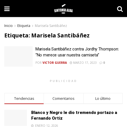
Inicio
Etiqueta
Marisela Santibáñez
Etiqueta:
Marisela Santibáñez
Marisela Santibáñez contra Jordhy Thompson:
“No merece usar nuestra camiseta”
POR
VICTOR GUERRA
MARZO 17, 2023
0
PUBLICIDAD
Tendencias
Comentarios
Lo último
Blanco y Negro le dio tremendo portazo a
Fernando Ortiz
ENERO 12, 2026