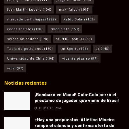
Juan Martín Lucero
(106)
maxi falcon
(105)
mercado de fichajes
(1222)
Pablo Solari
(159)
redes sociales
(128)
river plate
(153)
seleccion chilena
(178)
SUPERCLASICO
(288)
Tabla de posiciones
(150)
tnt Sports
(126)
uc
(148)
Universidad de Chile
(104)
vicente pizarro
(97)
vidal
(97)
Noticias recientes
¡Bombazo en Macul! Colo-Colo cerró el
préstamo de jugador que viene de Brasil
AGOSTO 6, 2026
«Hay una propuesta»: Atlético Mineiro
rompe el silencio y confirma oferta de