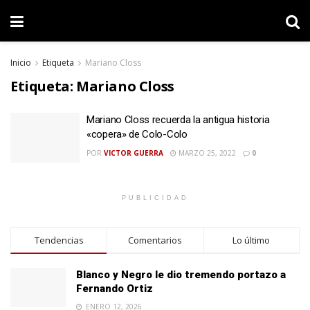
Inicio
Etiqueta
Mariano Closs
Etiqueta:
Mariano Closs
Mariano Closs recuerda la antigua historia
«copera» de Colo-Colo
POR
VICTOR GUERRA
MARZO 25, 2022
0
PUBLICIDAD
Tendencias
Comentarios
Lo último
Blanco y Negro le dio tremendo portazo a
Fernando Ortiz
ENERO 12, 2026