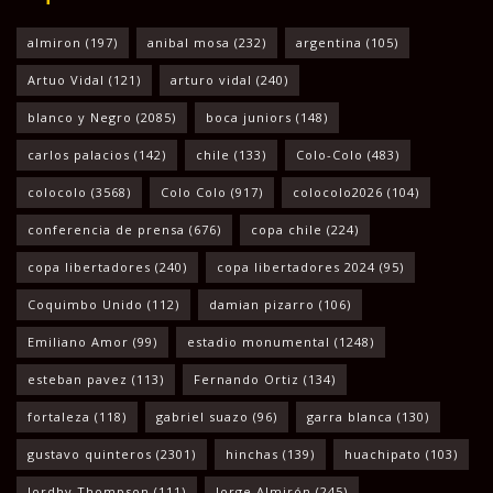
almiron
(197)
anibal mosa
(232)
argentina
(105)
Artuo Vidal
(121)
arturo vidal
(240)
blanco y Negro
(2085)
boca juniors
(148)
carlos palacios
(142)
chile
(133)
Colo-Colo
(483)
colocolo
(3568)
Colo Colo
(917)
colocolo2026
(104)
conferencia de prensa
(676)
copa chile
(224)
copa libertadores
(240)
copa libertadores 2024
(95)
Coquimbo Unido
(112)
damian pizarro
(106)
Emiliano Amor
(99)
estadio monumental
(1248)
esteban pavez
(113)
Fernando Ortiz
(134)
fortaleza
(118)
gabriel suazo
(96)
garra blanca
(130)
gustavo quinteros
(2301)
hinchas
(139)
huachipato
(103)
Jordhy Thompson
(111)
Jorge Almirón
(245)