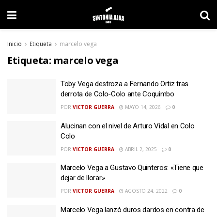
Inicio
Etiqueta
marcelo vega
Etiqueta:
marcelo vega
Toby Vega destroza a Fernando Ortiz tras
derrota de Colo-Colo ante Coquimbo
POR
VICTOR GUERRA
MAYO 14, 2026
0
Alucinan con el nivel de Arturo Vidal en Colo
Colo
POR
VICTOR GUERRA
ABRIL 2, 2025
0
Marcelo Vega a Gustavo Quinteros: «Tiene que
dejar de llorar»
POR
VICTOR GUERRA
AGOSTO 24, 2022
0
Marcelo Vega lanzó duros dardos en contra de