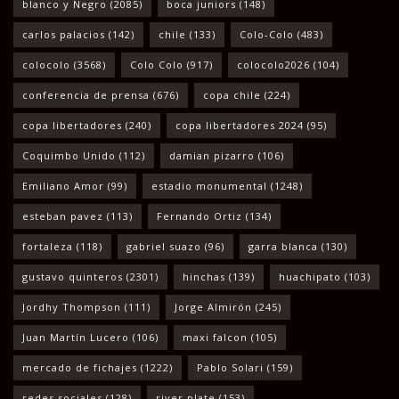
blanco y Negro
(2085)
boca juniors
(148)
carlos palacios
(142)
chile
(133)
Colo-Colo
(483)
colocolo
(3568)
Colo Colo
(917)
colocolo2026
(104)
conferencia de prensa
(676)
copa chile
(224)
copa libertadores
(240)
copa libertadores 2024
(95)
Coquimbo Unido
(112)
damian pizarro
(106)
Emiliano Amor
(99)
estadio monumental
(1248)
esteban pavez
(113)
Fernando Ortiz
(134)
fortaleza
(118)
gabriel suazo
(96)
garra blanca
(130)
gustavo quinteros
(2301)
hinchas
(139)
huachipato
(103)
Jordhy Thompson
(111)
Jorge Almirón
(245)
Juan Martín Lucero
(106)
maxi falcon
(105)
mercado de fichajes
(1222)
Pablo Solari
(159)
redes sociales
(128)
river plate
(153)