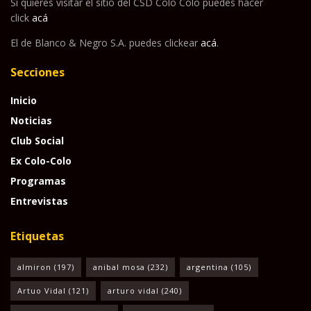
Si quieres visitar el sitio del CSD Colo Colo puedes hacer
click
acá
El de Blanco & Negro S.A. puedes clickear
acá
.
Secciones
Inicio
Noticias
Club Social
Ex Colo-Colo
Programas
Entrevistas
Etiquetas
almiron
(197)
anibal mosa
(232)
argentina
(105)
Artuo Vidal
(121)
arturo vidal
(240)