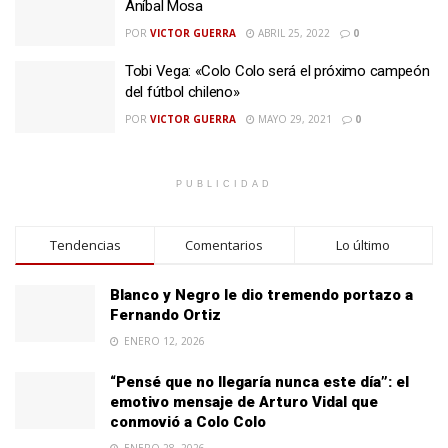
Aníbal Mosa
POR
VICTOR GUERRA
ABRIL 25, 2022
0
Tobi Vega: «Colo Colo será el próximo campeón
del fútbol chileno»
POR
VICTOR GUERRA
MAYO 29, 2021
0
PUBLICIDAD
Tendencias
Comentarios
Lo último
Blanco y Negro le dio tremendo portazo a
Fernando Ortiz
ENERO 12, 2026
“Pensé que no llegaría nunca este día”: el
emotivo mensaje de Arturo Vidal que
conmovió a Colo Colo
ENERO 28, 2026