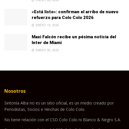
«Está listo»: confirman el arribo de nuevo
refuerzo para Colo Colo 2026
ENERO 15, 2026
Maxi Falcón recibe un pésima noticia del
Inter de Miami
ENERO 30, 2025
Nosotros
Sintonía Alba no es un sitio oficial, es un medio creado por
Periodistas, Socios e Hinchas de Colo Colo.
No tiene relación con el CSD Colo Colo ni Blanco & Negro S.A.