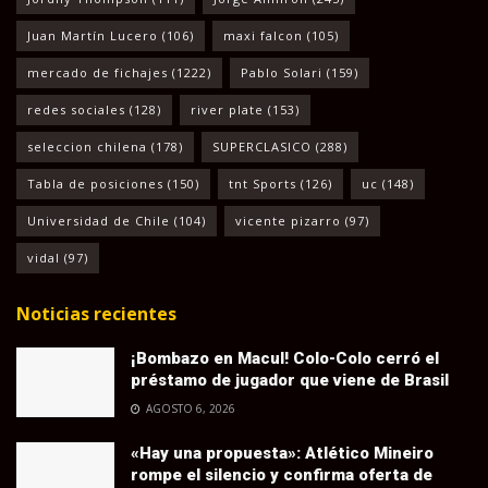
Juan Martín Lucero
(106)
maxi falcon
(105)
mercado de fichajes
(1222)
Pablo Solari
(159)
redes sociales
(128)
river plate
(153)
seleccion chilena
(178)
SUPERCLASICO
(288)
Tabla de posiciones
(150)
tnt Sports
(126)
uc
(148)
Universidad de Chile
(104)
vicente pizarro
(97)
vidal
(97)
Noticias recientes
¡Bombazo en Macul! Colo-Colo cerró el
préstamo de jugador que viene de Brasil
AGOSTO 6, 2026
«Hay una propuesta»: Atlético Mineiro
rompe el silencio y confirma oferta de