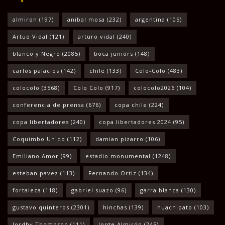
almiron
(197)
anibal mosa
(232)
argentina
(105)
Artuo Vidal
(121)
arturo vidal
(240)
blanco y Negro
(2085)
boca juniors
(148)
carlos palacios
(142)
chile
(133)
Colo-Colo
(483)
colocolo
(3568)
Colo Colo
(917)
colocolo2026
(104)
conferencia de prensa
(676)
copa chile
(224)
copa libertadores
(240)
copa libertadores 2024
(95)
Coquimbo Unido
(112)
damian pizarro
(106)
Emiliano Amor
(99)
estadio monumental
(1248)
esteban pavez
(113)
Fernando Ortiz
(134)
fortaleza
(118)
gabriel suazo
(96)
garra blanca
(130)
gustavo quinteros
(2301)
hinchas
(139)
huachipato
(103)
Jordhy Thompson
(111)
Jorge Almirón
(245)