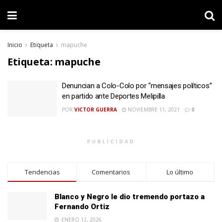
Inicio
Etiqueta
mapuche
Etiqueta:
mapuche
Denuncian a Colo-Colo por “mensajes políticos”
en partido ante Deportes Melipilla
POR
VICTOR GUERRA
NOVIEMBRE 11, 2021
0
PUBLICIDAD
Tendencias
Comentarios
Lo último
Blanco y Negro le dio tremendo portazo a
Fernando Ortiz
ENERO 12, 2026