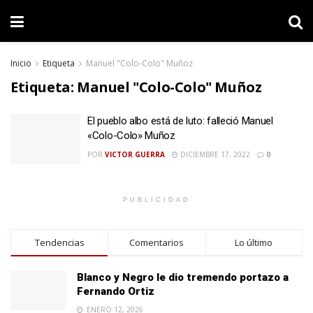
Inicio
Etiqueta
Manuel "Colo-Colo" Muñoz
Etiqueta:
Manuel "Colo-Colo" Muñoz
El pueblo albo está de luto: falleció Manuel
«Colo-Colo» Muñoz
POR
VICTOR GUERRA
DICIEMBRE 17, 2022
0
PUBLICIDAD
Tendencias
Comentarios
Lo último
Blanco y Negro le dio tremendo portazo a
Fernando Ortiz
ENERO 12, 2026