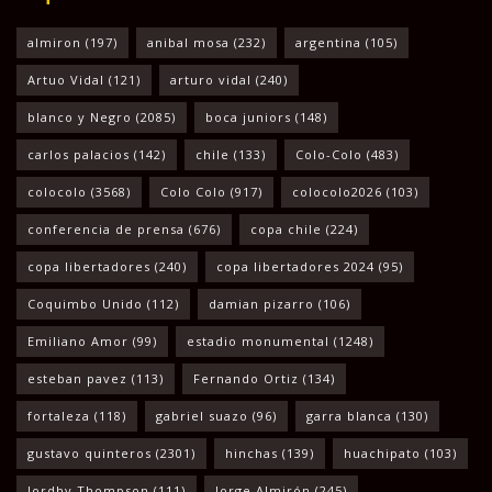
almiron
(197)
anibal mosa
(232)
argentina
(105)
Artuo Vidal
(121)
arturo vidal
(240)
blanco y Negro
(2085)
boca juniors
(148)
carlos palacios
(142)
chile
(133)
Colo-Colo
(483)
colocolo
(3568)
Colo Colo
(917)
colocolo2026
(103)
conferencia de prensa
(676)
copa chile
(224)
copa libertadores
(240)
copa libertadores 2024
(95)
Coquimbo Unido
(112)
damian pizarro
(106)
Emiliano Amor
(99)
estadio monumental
(1248)
esteban pavez
(113)
Fernando Ortiz
(134)
fortaleza
(118)
gabriel suazo
(96)
garra blanca
(130)
gustavo quinteros
(2301)
hinchas
(139)
huachipato
(103)
Jordhy Thompson
(111)
Jorge Almirón
(245)