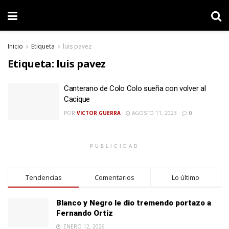
Inicio
Etiqueta
luis pavez
Etiqueta:
luis pavez
Canterano de Colo Colo sueña con volver al
Cacique
POR
VICTOR GUERRA
AGOSTO 11, 2023
0
PUBLICIDAD
Tendencias
Comentarios
Lo último
Blanco y Negro le dio tremendo portazo a
Fernando Ortiz
ENERO 12, 2026