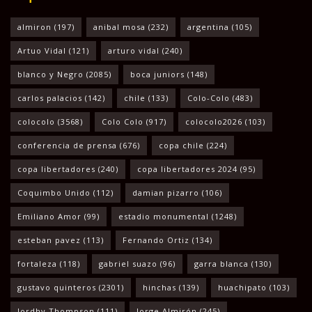
almiron
(197)
anibal mosa
(232)
argentina
(105)
Artuo Vidal
(121)
arturo vidal
(240)
blanco y Negro
(2085)
boca juniors
(148)
carlos palacios
(142)
chile
(133)
Colo-Colo
(483)
colocolo
(3568)
Colo Colo
(917)
colocolo2026
(103)
conferencia de prensa
(676)
copa chile
(224)
copa libertadores
(240)
copa libertadores 2024
(95)
Coquimbo Unido
(112)
damian pizarro
(106)
Emiliano Amor
(99)
estadio monumental
(1248)
esteban pavez
(113)
Fernando Ortiz
(134)
fortaleza
(118)
gabriel suazo
(96)
garra blanca
(130)
gustavo quinteros
(2301)
hinchas
(139)
huachipato
(103)
Jordhy Thompson
(111)
Jorge Almirón
(245)