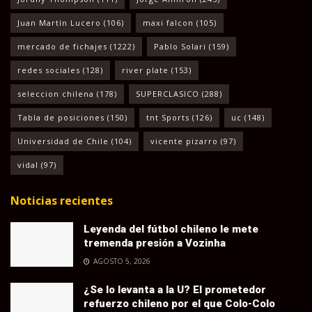
Juan Martín Lucero
(106)
maxi falcon
(105)
mercado de fichajes
(1222)
Pablo Solari
(159)
redes sociales
(128)
river plate
(153)
seleccion chilena
(178)
SUPERCLASICO
(288)
Tabla de posiciones
(150)
tnt Sports
(126)
uc
(148)
Universidad de Chile
(104)
vicente pizarro
(97)
vidal
(97)
Noticias recientes
Leyenda del fútbol chileno le mete
tremenda presión a Vozinha
AGOSTO 5, 2026
¿Se lo levanta a la U? El prometedor
refuerzo chileno por el que Colo-Colo