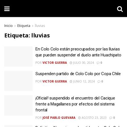
Inicio
Etiqueta
lluvias
Etiqueta:
lluvias
En Colo Colo están preocupados por las lluvias
que pueden suspender el duelo ante Huachipato
POR
VICTOR GUERRA
JULIO 30, 2024
0
Suspenden partido de Colo Colo por Copa Chile
POR
VICTOR GUERRA
JUNIO 12, 2024
0
¡Oficial! suspendido el encuentro del Cacique
frente a Magallanes por efectos del sistema
frontal
POR
JOSÉ PABLO GUEVARA
AGOSTO 23, 2023
0