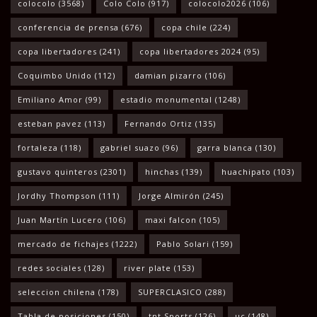
colocolo
(3568)
Colo Colo
(917)
colocolo2026
(106)
conferencia de prensa
(676)
copa chile
(224)
copa libertadores
(241)
copa libertadores 2024
(95)
Coquimbo Unido
(112)
damian pizarro
(106)
Emiliano Amor
(99)
estadio monumental
(1248)
esteban pavez
(113)
Fernando Ortiz
(135)
fortaleza
(118)
gabriel suazo
(96)
garra blanca
(130)
gustavo quinteros
(2301)
hinchas
(139)
huachipato
(103)
Jordhy Thompson
(111)
Jorge Almirón
(245)
Juan Martín Lucero
(106)
maxi falcon
(105)
mercado de fichajes
(1222)
Pablo Solari
(159)
redes sociales
(128)
river plate
(153)
seleccion chilena
(178)
SUPERCLASICO
(288)
Tabla de posiciones
(150)
tnt Sports
(126)
uc
(148)