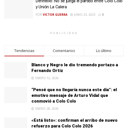
Definitivo: No se juega el partido entre Colo Colo
y Unión La Calera
POR
VICTOR GUERRA
JUNIO 23, 2023
0
PUBLICIDAD
Tendencias
Comentarios
Lo último
Blanco y Negro le dio tremendo portazo a
Fernando Ortiz
ENERO 12, 2026
“Pensé que no llegaría nunca este día”: el
emotivo mensaje de Arturo Vidal que
conmovió a Colo Colo
ENERO 28, 2026
«Está listo»: confirman el arribo de nuevo
refuerzo para Colo Colo 2026