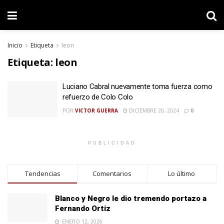
Inicio
Etiqueta
leon
Etiqueta:
leon
Luciano Cabral nuevamente toma fuerza como
refuerzo de Colo Colo
POR
VICTOR GUERRA
DICIEMBRE 20, 2024
0
PUBLICIDAD
Tendencias
Comentarios
Lo último
Blanco y Negro le dio tremendo portazo a
Fernando Ortiz
ENERO 12, 2026