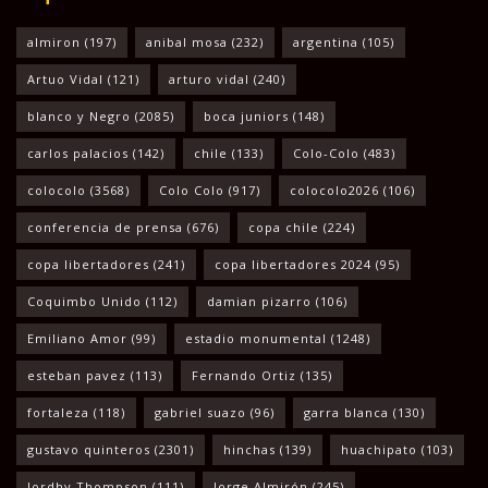
almiron
(197)
anibal mosa
(232)
argentina
(105)
Artuo Vidal
(121)
arturo vidal
(240)
blanco y Negro
(2085)
boca juniors
(148)
carlos palacios
(142)
chile
(133)
Colo-Colo
(483)
colocolo
(3568)
Colo Colo
(917)
colocolo2026
(106)
conferencia de prensa
(676)
copa chile
(224)
copa libertadores
(241)
copa libertadores 2024
(95)
Coquimbo Unido
(112)
damian pizarro
(106)
Emiliano Amor
(99)
estadio monumental
(1248)
esteban pavez
(113)
Fernando Ortiz
(135)
fortaleza
(118)
gabriel suazo
(96)
garra blanca
(130)
gustavo quinteros
(2301)
hinchas
(139)
huachipato
(103)
Jordhy Thompson
(111)
Jorge Almirón
(245)