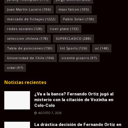
Juan Martín Lucero
(106)
maxi falcon
(105)
mercado de fichajes
(1222)
Pablo Solari
(159)
redes sociales
(128)
river plate
(153)
seleccion chilena
(178)
SUPERCLASICO
(288)
Tabla de posiciones
(150)
tnt Sports
(126)
uc
(148)
Universidad de Chile
(104)
vicente pizarro
(97)
vidal
(97)
Noticias recientes
¿Va a la banca? Fernando Ortiz jugó al
misterio con la citación de Vozinha en
Colo-Colo
AGOSTO 7, 2026
La drástica decisión de Fernando Ortiz en