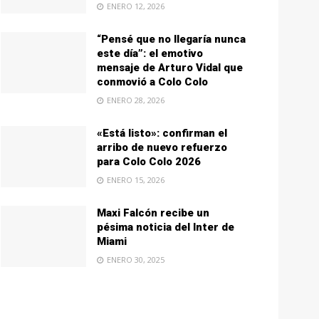
ENERO 12, 2026
“Pensé que no llegaría nunca
este día”: el emotivo
mensaje de Arturo Vidal que
conmovió a Colo Colo
ENERO 28, 2026
«Está listo»: confirman el
arribo de nuevo refuerzo
para Colo Colo 2026
ENERO 15, 2026
Maxi Falcón recibe un
pésima noticia del Inter de
Miami
ENERO 30, 2025