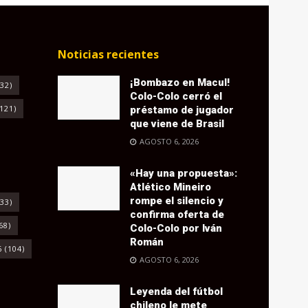
Noticias recientes
¡Bombazo en Macul!
32)
Colo-Colo cerró el
121)
préstamo de jugador
que viene de Brasil
AGOSTO 6, 2026
«Hay una propuesta»:
Atlético Mineiro
rompe el silencio y
33)
confirma oferta de
68)
Colo-Colo por Iván
Román
6
(104)
AGOSTO 6, 2026
Leyenda del fútbol
chileno le mete