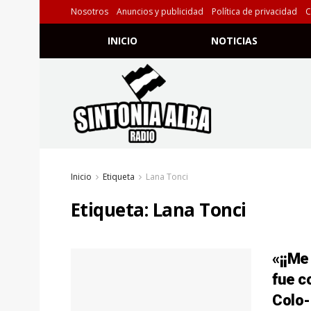
Nosotros
Anuncios y publicidad
Política de privacidad
C
INICIO
NOTICIAS
Inicio
Etiqueta
Lana Tonci
Etiqueta:
Lana Tonci
«¡¡Me
fue c
Colo-