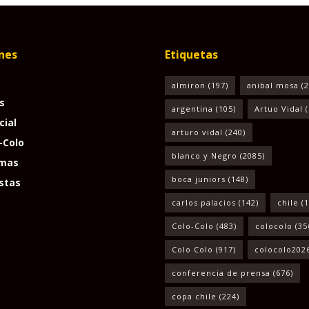
nes
Etiquetas
almiron
(197)
anibal mosa
(2
s
argentina
(105)
Artuo Vidal
(
cial
arturo vidal
(240)
-Colo
blanco y Negro
(2085)
mas
boca juniors
(148)
stas
carlos palacios
(142)
chile
(1
Colo-Colo
(483)
colocolo
(35
Colo Colo
(917)
colocolo202
conferencia de prensa
(676)
copa chile
(224)