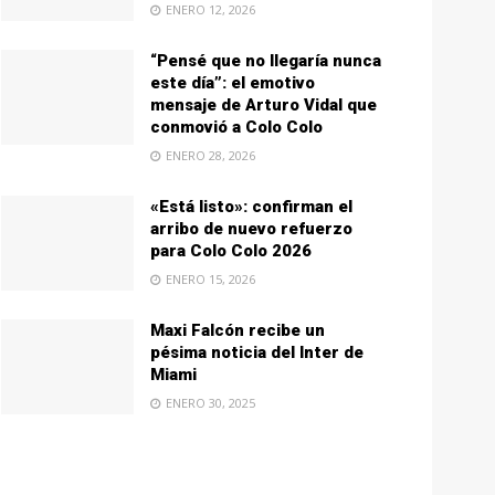
ENERO 12, 2026
“Pensé que no llegaría nunca
este día”: el emotivo
mensaje de Arturo Vidal que
conmovió a Colo Colo
ENERO 28, 2026
«Está listo»: confirman el
arribo de nuevo refuerzo
para Colo Colo 2026
ENERO 15, 2026
Maxi Falcón recibe un
pésima noticia del Inter de
Miami
ENERO 30, 2025