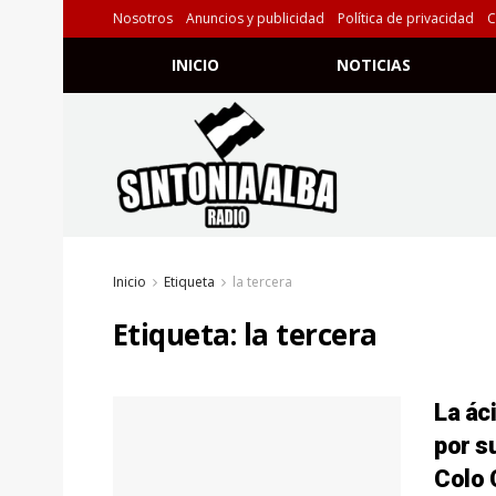
Nosotros
Anuncios y publicidad
Política de privacidad
C
INICIO
NOTICIAS
Inicio
Etiqueta
la tercera
Etiqueta:
la tercera
La ác
por s
Colo 