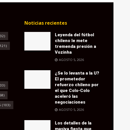
Noticias recientes
Leyenda del fútbol
32)
chileno le mete
121)
tremenda presión a
Vozinha
AGOSTO 5, 2026
¿Se lo levanta a la U?
El prometedor
refuerzo chileno por
33)
el que Colo-Colo
68)
aceleró las
negociaciones
6
(103)
AGOSTO 5, 2026
Los detalles de la
masiva fiesta que