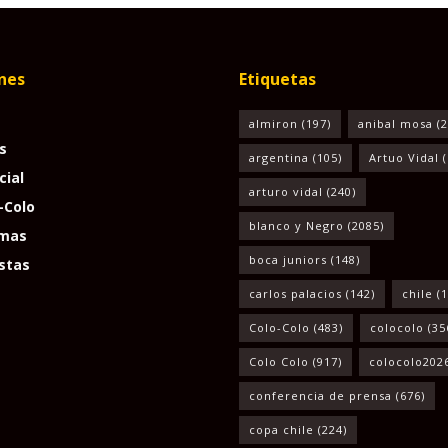
nes
Etiquetas
almiron
(197)
anibal mosa
(2
s
argentina
(105)
Artuo Vidal
(
cial
arturo vidal
(240)
-Colo
blanco y Negro
(2085)
mas
boca juniors
(148)
stas
carlos palacios
(142)
chile
(1
Colo-Colo
(483)
colocolo
(35
Colo Colo
(917)
colocolo202
conferencia de prensa
(676)
copa chile
(224)