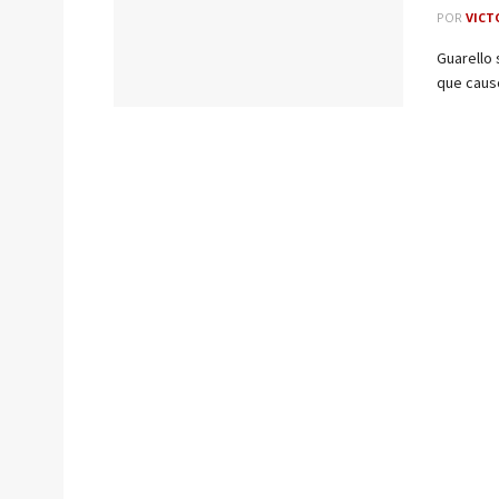
POR
VICT
Guarello 
que causó