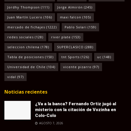
Jordhy Thompson
(111)
Jorge Almirón
(245)
Juan Martín Lucero
(106)
maxi falcon
(105)
mercado de fichajes
(1222)
Pablo Solari
(159)
redes sociales
(128)
river plate
(153)
seleccion chilena
(178)
SUPERCLASICO
(288)
Tabla de posiciones
(150)
tnt Sports
(126)
uc
(148)
Universidad de Chile
(104)
vicente pizarro
(97)
vidal
(97)
Noticias recientes
¿Va a la banca? Fernando Ortiz jugó al
misterio con la citación de Vozinha en
Colo-Colo
AGOSTO 7, 2026