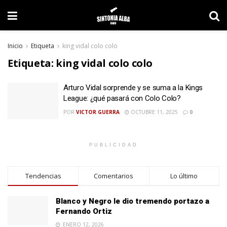
Inicio
Etiqueta
king vidal colo colo
Etiqueta:
king vidal colo colo
Arturo Vidal sorprende y se suma a la Kings
League: ¿qué pasará con Colo Colo?
POR
VICTOR GUERRA
OCTUBRE 11, 2025
0
PUBLICIDAD
Tendencias
Comentarios
Lo último
Blanco y Negro le dio tremendo portazo a
Fernando Ortiz
ENERO 12, 2026