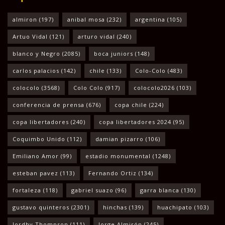
almiron
(197)
anibal mosa
(232)
argentina
(105)
Artuo Vidal
(121)
arturo vidal
(240)
blanco y Negro
(2085)
boca juniors
(148)
carlos palacios
(142)
chile
(133)
Colo-Colo
(483)
colocolo
(3568)
Colo Colo
(917)
colocolo2026
(103)
conferencia de prensa
(676)
copa chile
(224)
copa libertadores
(240)
copa libertadores 2024
(95)
Coquimbo Unido
(112)
damian pizarro
(106)
Emiliano Amor
(99)
estadio monumental
(1248)
esteban pavez
(113)
Fernando Ortiz
(134)
fortaleza
(118)
gabriel suazo
(96)
garra blanca
(130)
gustavo quinteros
(2301)
hinchas
(139)
huachipato
(103)
Jordhy Thompson
(111)
Jorge Almirón
(245)