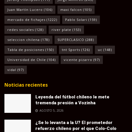
Juan Martín Lucero
(106)
maxi falcon
(105)
mercado de fichajes
(1222)
Pablo Solari
(159)
redes sociales
(128)
river plate
(153)
seleccion chilena
(178)
SUPERCLASICO
(288)
Tabla de posiciones
(150)
tnt Sports
(126)
uc
(148)
Universidad de Chile
(104)
vicente pizarro
(97)
vidal
(97)
Noticias recientes
Leyenda del fútbol chileno le mete
tremenda presión a Vozinha
AGOSTO 5, 2026
¿Se lo levanta a la U? El prometedor
refuerzo chileno por el que Colo-Colo