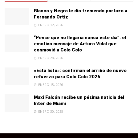
Blanco y Negro le dio tremendo portazo a
Fernando Ortiz
ENERO 12, 2026
“Pensé que no llegaría nunca este día”: el
emotivo mensaje de Arturo Vidal que
conmovió a Colo Colo
ENERO 28, 2026
«Está listo»: confirman el arribo de nuevo
refuerzo para Colo Colo 2026
ENERO 15, 2026
Maxi Falcón recibe un pésima noticia del
Inter de Miami
ENERO 30, 2025