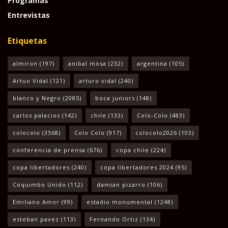
Programas
Entrevistas
Etiquetas
almiron
(197)
anibal mosa
(232)
argentina
(105)
Artuo Vidal
(121)
arturo vidal
(240)
blanco y Negro
(2085)
boca juniors
(148)
carlos palacios
(142)
chile
(133)
Colo-Colo
(483)
colocolo
(3568)
Colo Colo
(917)
colocolo2026
(103)
conferencia de prensa
(676)
copa chile
(224)
copa libertadores
(240)
copa libertadores 2024
(95)
Coquimbo Unido
(112)
damian pizarro
(106)
Emiliano Amor
(99)
estadio monumental
(1248)
esteban pavez
(113)
Fernando Ortiz
(134)