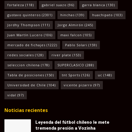
fortaleza
(118)
gabriel suazo
(96)
garra blanca
(130)
gustavo quinteros
(2301)
hinchas
(139)
huachipato
(103)
Jordhy Thompson
(111)
Jorge Almirón
(245)
Juan Martín Lucero
(106)
maxi falcon
(105)
mercado de fichajes
(1222)
Pablo Solari
(159)
redes sociales
(128)
river plate
(153)
seleccion chilena
(178)
SUPERCLASICO
(288)
Tabla de posiciones
(150)
tnt Sports
(126)
uc
(148)
Universidad de Chile
(104)
vicente pizarro
(97)
vidal
(97)
Noticias recientes
Leyenda del fútbol chileno le mete
tremenda presión a Vozinha