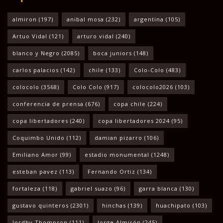
almiron
(197)
anibal mosa
(232)
argentina
(105)
Artuo Vidal
(121)
arturo vidal
(240)
blanco y Negro
(2085)
boca juniors
(148)
carlos palacios
(142)
chile
(133)
Colo-Colo
(483)
colocolo
(3568)
Colo Colo
(917)
colocolo2026
(103)
conferencia de prensa
(676)
copa chile
(224)
copa libertadores
(240)
copa libertadores 2024
(95)
Coquimbo Unido
(112)
damian pizarro
(106)
Emiliano Amor
(99)
estadio monumental
(1248)
esteban pavez
(113)
Fernando Ortiz
(134)
fortaleza
(118)
gabriel suazo
(96)
garra blanca
(130)
gustavo quinteros
(2301)
hinchas
(139)
huachipato
(103)
Jordhy Thompson
(111)
Jorge Almirón
(245)