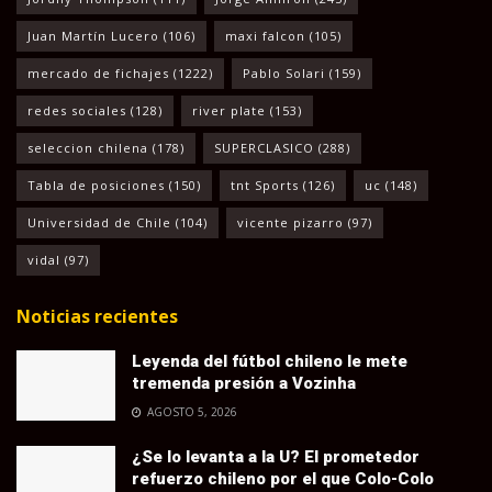
Juan Martín Lucero
(106)
maxi falcon
(105)
mercado de fichajes
(1222)
Pablo Solari
(159)
redes sociales
(128)
river plate
(153)
seleccion chilena
(178)
SUPERCLASICO
(288)
Tabla de posiciones
(150)
tnt Sports
(126)
uc
(148)
Universidad de Chile
(104)
vicente pizarro
(97)
vidal
(97)
Noticias recientes
Leyenda del fútbol chileno le mete
tremenda presión a Vozinha
AGOSTO 5, 2026
¿Se lo levanta a la U? El prometedor
refuerzo chileno por el que Colo-Colo