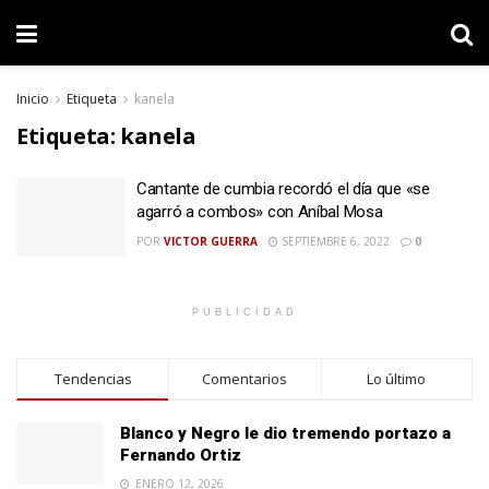
Inicio
Etiqueta
kanela
Etiqueta:
kanela
Cantante de cumbia recordó el día que «se
agarró a combos» con Aníbal Mosa
POR
VICTOR GUERRA
SEPTIEMBRE 6, 2022
0
PUBLICIDAD
Tendencias
Comentarios
Lo último
Blanco y Negro le dio tremendo portazo a
Fernando Ortiz
ENERO 12, 2026