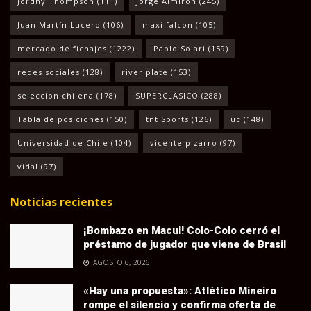
Jordhy Thompson
(111)
Jorge Almirón
(245)
Juan Martín Lucero
(106)
maxi falcon
(105)
mercado de fichajes
(1222)
Pablo Solari
(159)
redes sociales
(128)
river plate
(153)
seleccion chilena
(178)
SUPERCLASICO
(288)
Tabla de posiciones
(150)
tnt Sports
(126)
uc
(148)
Universidad de Chile
(104)
vicente pizarro
(97)
vidal
(97)
Noticias recientes
¡Bombazo en Macul! Colo-Colo cerró el
préstamo de jugador que viene de Brasil
AGOSTO 6, 2026
«Hay una propuesta»: Atlético Mineiro
rompe el silencio y confirma oferta de