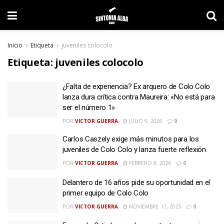
Inicio
Etiqueta
juveniles colocolo
Etiqueta:
juveniles colocolo
¿Falta de experiencia? Ex arquero de Colo Colo
lanza dura crítica contra Maureira: «No está para
ser el número 1»
POR
VICTOR GUERRA
JULIO 9, 2026
0
Carlos Caszely exige más minutos para los
juveniles de Colo Colo y lanza fuerte reflexión
POR
VICTOR GUERRA
FEBRERO 8, 2026
0
Delantero de 16 años pide su oportunidad en el
primer equipo de Colo Colo
POR
VICTOR GUERRA
NOVIEMBRE 17, 2025
0