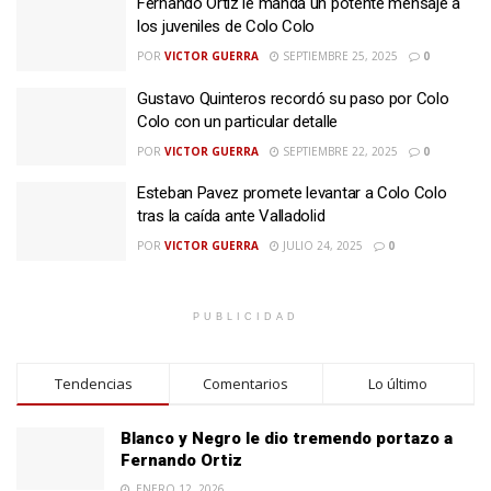
Fernando Ortiz le manda un potente mensaje a
los juveniles de Colo Colo
POR
VICTOR GUERRA
SEPTIEMBRE 25, 2025
0
Gustavo Quinteros recordó su paso por Colo
Colo con un particular detalle
POR
VICTOR GUERRA
SEPTIEMBRE 22, 2025
0
Esteban Pavez promete levantar a Colo Colo
tras la caída ante Valladolid
POR
VICTOR GUERRA
JULIO 24, 2025
0
PUBLICIDAD
Tendencias
Comentarios
Lo último
Blanco y Negro le dio tremendo portazo a
Fernando Ortiz
ENERO 12, 2026