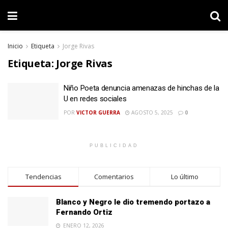
Inicio
Etiqueta
Jorge Rivas
Etiqueta:
Jorge Rivas
Niño Poeta denuncia amenazas de hinchas de la
U en redes sociales
POR
VICTOR GUERRA
AGOSTO 5, 2025
0
PUBLICIDAD
Tendencias
Comentarios
Lo último
Blanco y Negro le dio tremendo portazo a
Fernando Ortiz
ENERO 12, 2026