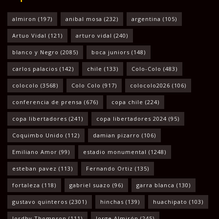
almiron
(197)
anibal mosa
(232)
argentina
(105)
Artuo Vidal
(121)
arturo vidal
(240)
blanco y Negro
(2085)
boca juniors
(148)
carlos palacios
(142)
chile
(133)
Colo-Colo
(483)
colocolo
(3568)
Colo Colo
(917)
colocolo2026
(106)
conferencia de prensa
(676)
copa chile
(224)
copa libertadores
(241)
copa libertadores 2024
(95)
Coquimbo Unido
(112)
damian pizarro
(106)
Emiliano Amor
(99)
estadio monumental
(1248)
esteban pavez
(113)
Fernando Ortiz
(135)
fortaleza
(118)
gabriel suazo
(96)
garra blanca
(130)
gustavo quinteros
(2301)
hinchas
(139)
huachipato
(103)
Jordhy Thompson
(111)
Jorge Almirón
(245)