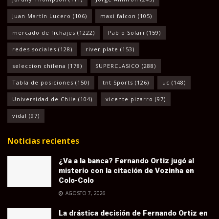
Juan Martín Lucero
(106)
maxi falcon
(105)
mercado de fichajes
(1222)
Pablo Solari
(159)
redes sociales
(128)
river plate
(153)
seleccion chilena
(178)
SUPERCLASICO
(288)
Tabla de posiciones
(150)
tnt Sports
(126)
uc
(148)
Universidad de Chile
(104)
vicente pizarro
(97)
vidal
(97)
Noticias recientes
¿Va a la banca? Fernando Ortiz jugó al
misterio con la citación de Vozinha en
Colo-Colo
AGOSTO 7, 2026
La drástica decisión de Fernando Ortiz en