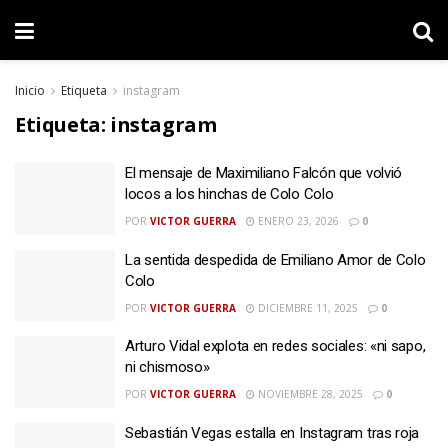
Inicio
Etiqueta
instagram
Etiqueta:
instagram
El mensaje de Maximiliano Falcón que volvió
locos a los hinchas de Colo Colo
POR
VICTOR GUERRA
ENERO 23, 2026
0
La sentida despedida de Emiliano Amor de Colo
Colo
POR
VICTOR GUERRA
DICIEMBRE 11, 2025
0
Arturo Vidal explota en redes sociales: «ni sapo,
ni chismoso»
POR
VICTOR GUERRA
NOVIEMBRE 28, 2025
0
Sebastián Vegas estalla en Instagram tras roja