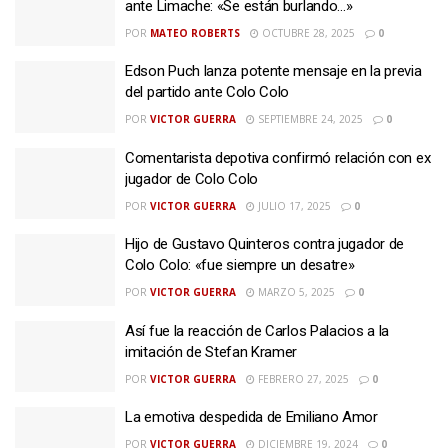
ante Limache: «Se están burlando…»
POR
MATEO ROBERTS
OCTUBRE 28, 2025
0
Edson Puch lanza potente mensaje en la previa
del partido ante Colo Colo
POR
VICTOR GUERRA
SEPTIEMBRE 24, 2025
0
Comentarista depotiva confirmó relación con ex
jugador de Colo Colo
POR
VICTOR GUERRA
JULIO 17, 2025
0
Hijo de Gustavo Quinteros contra jugador de
Colo Colo: «fue siempre un desatre»
POR
VICTOR GUERRA
MARZO 5, 2025
0
Así fue la reacción de Carlos Palacios a la
imitación de Stefan Kramer
POR
VICTOR GUERRA
FEBRERO 27, 2025
0
La emotiva despedida de Emiliano Amor
POR
VICTOR GUERRA
DICIEMBRE 19, 2024
0