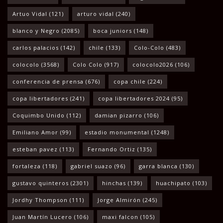
Artuo Vidal
(121)
arturo vidal
(240)
blanco y Negro
(2085)
boca juniors
(148)
carlos palacios
(142)
chile
(133)
Colo-Colo
(483)
colocolo
(3568)
Colo Colo
(917)
colocolo2026
(106)
conferencia de prensa
(676)
copa chile
(224)
copa libertadores
(241)
copa libertadores 2024
(95)
Coquimbo Unido
(112)
damian pizarro
(106)
Emiliano Amor
(99)
estadio monumental
(1248)
esteban pavez
(113)
Fernando Ortiz
(135)
fortaleza
(118)
gabriel suazo
(96)
garra blanca
(130)
gustavo quinteros
(2301)
hinchas
(139)
huachipato
(103)
Jordhy Thompson
(111)
Jorge Almirón
(245)
Juan Martín Lucero
(106)
maxi falcon
(105)