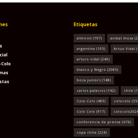
nes
Etiquetas
almiron
(197)
anibal mosa
(2
s
argentina
(105)
Artuo Vidal
(
cial
arturo vidal
(240)
-Colo
blanco y Negro
(2085)
mas
boca juniors
(148)
stas
carlos palacios
(142)
chile
(1
Colo-Colo
(483)
colocolo
(35
Colo Colo
(917)
colocolo202
conferencia de prensa
(676)
copa chile
(224)