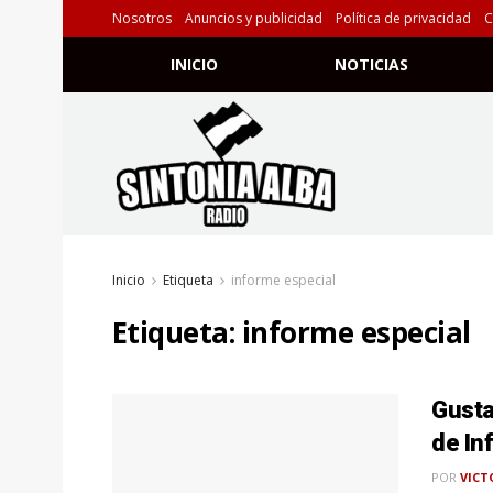
Nosotros
Anuncios y publicidad
Política de privacidad
C
INICIO
NOTICIAS
Inicio
Etiqueta
informe especial
Etiqueta:
informe especial
Gusta
de In
POR
VICT