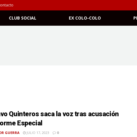
ontacto
CLUB SOCIAL
EX COLO-COLO
P
vo Quinteros saca la voz tras acusación
forme Especial
OR GUERRA
JULIO 17, 2023
0