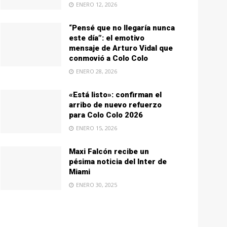
ENERO 12, 2026
“Pensé que no llegaría nunca
este día”: el emotivo
mensaje de Arturo Vidal que
conmovió a Colo Colo
ENERO 28, 2026
«Está listo»: confirman el
arribo de nuevo refuerzo
para Colo Colo 2026
ENERO 15, 2026
Maxi Falcón recibe un
pésima noticia del Inter de
Miami
ENERO 30, 2025