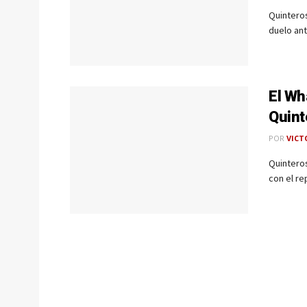
Quinteros
duelo an
El Wh
Quint
POR
VICT
Quinteros
con el re