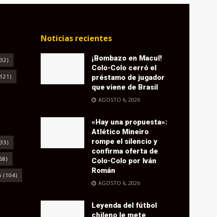
Noticias recientes
¡Bombazo en Macul!
32)
Colo-Colo cerró el
121)
préstamo de jugador
que viene de Brasil
AGOSTO 6, 2026
«Hay una propuesta»:
Atlético Mineiro
rompe el silencio y
33)
confirma oferta de
68)
Colo-Colo por Iván
Román
6
(104)
AGOSTO 6, 2026
Leyenda del fútbol
chileno le mete