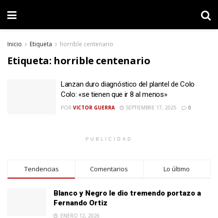
Inicio
Etiqueta
horrible centenario
Etiqueta:
horrible centenario
Lanzan duro diagnóstico del plantel de Colo
Colo: «se tienen que ir 8 al menos»
POR
VICTOR GUERRA
SEPTIEMBRE 17, 2025
0
PUBLICIDAD
Tendencias
Comentarios
Lo último
Blanco y Negro le dio tremendo portazo a
Fernando Ortiz
ENERO 12, 2026