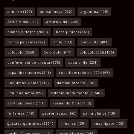
almiron
(197)
anibal mosa
(232)
argentina
(105)
Artuo Vidal
(121)
arturo vidal
(240)
blanco y Negro
(2085)
boca juniors
(148)
carlos palacios
(142)
chile
(133)
Colo-Colo
(483)
colocolo
(3568)
Colo Colo
(917)
colocolo2026
(106)
conferencia de prensa
(676)
copa chile
(224)
copa libertadores
(241)
copa libertadores 2024
(95)
Coquimbo Unido
(112)
damian pizarro
(106)
Emiliano Amor
(99)
estadio monumental
(1248)
esteban pavez
(113)
Fernando Ortiz
(135)
fortaleza
(118)
gabriel suazo
(96)
garra blanca
(130)
gustavo quinteros
(2301)
hinchas
(139)
huachipato
(103)
Jordhy Thompson
(111)
Jorge Almirón
(245)