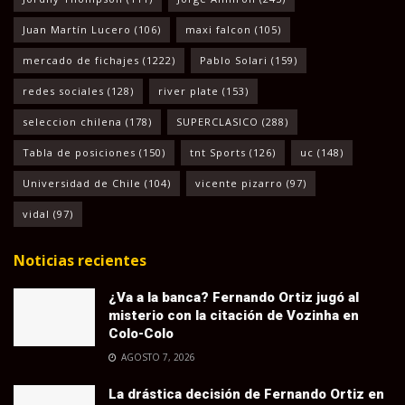
Juan Martín Lucero
(106)
maxi falcon
(105)
mercado de fichajes
(1222)
Pablo Solari
(159)
redes sociales
(128)
river plate
(153)
seleccion chilena
(178)
SUPERCLASICO
(288)
Tabla de posiciones
(150)
tnt Sports
(126)
uc
(148)
Universidad de Chile
(104)
vicente pizarro
(97)
vidal
(97)
Noticias recientes
¿Va a la banca? Fernando Ortiz jugó al
misterio con la citación de Vozinha en
Colo-Colo
AGOSTO 7, 2026
La drástica decisión de Fernando Ortiz en