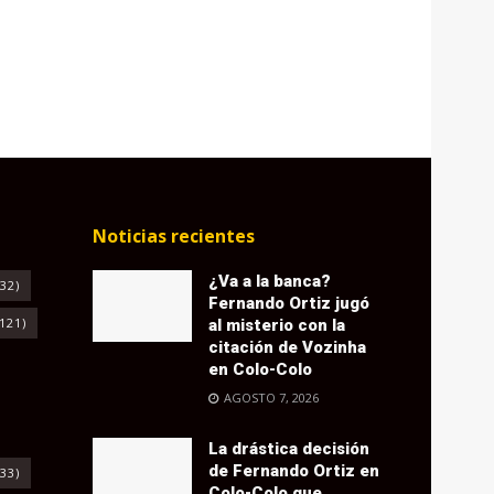
Noticias recientes
¿Va a la banca?
32)
Fernando Ortiz jugó
121)
al misterio con la
citación de Vozinha
en Colo-Colo
AGOSTO 7, 2026
La drástica decisión
de Fernando Ortiz en
33)
Colo-Colo que