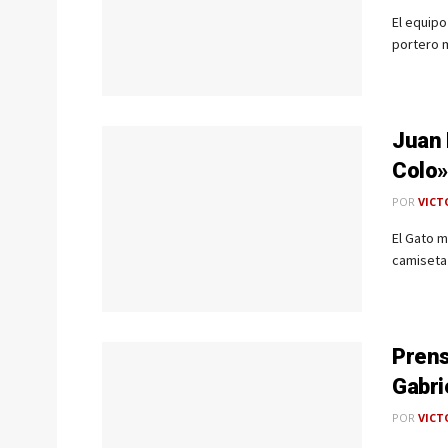
El equipo
portero m
Juan 
Colo»
POR
VICT
El Gato 
camiseta 
Prens
Gabri
POR
VICT