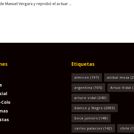
 de Manuel Vergara y reprobó el actuar ...
nes
Etiquetas
almiron
(197)
anibal mosa
(2
s
argentina
(105)
Artuo Vidal
(
cial
arturo vidal
(240)
-Colo
blanco y Negro
(2085)
mas
boca juniors
(148)
stas
carlos palacios
(142)
chile
(1