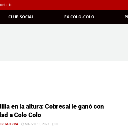
ontacto
CLUB SOCIAL
EX COLO-COLO
P
illa en la altura: Cobresal le ganó con
idad a Colo Colo
OR GUERRA
MARZO 18, 2023
0