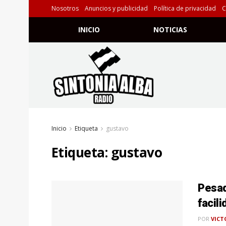
Nosotros
Anuncios y publicidad
Política de privacidad
C
INICIO
NOTICIAS
Inicio
Etiqueta
gustavo
Etiqueta:
gustavo
Pesad
facil
POR
VICT