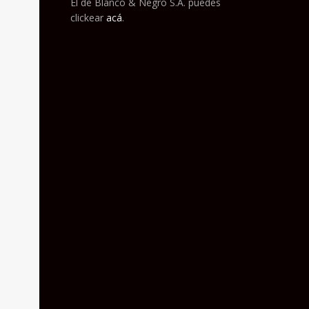
El de Blanco & Negro S.A. puedes
clickear
acá
.