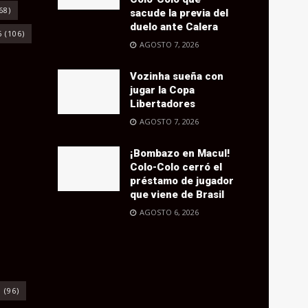
68)
sacude la previa del
duelo ante Calera
6
(106)
AGOSTO 7, 2026
Vozinha sueña con
jugar la Copa
Libertadores
AGOSTO 7, 2026
¡Bombazo en Macul!
Colo-Colo cerró el
préstamo de jugador
que viene de Brasil
AGOSTO 6, 2026
o
(96)