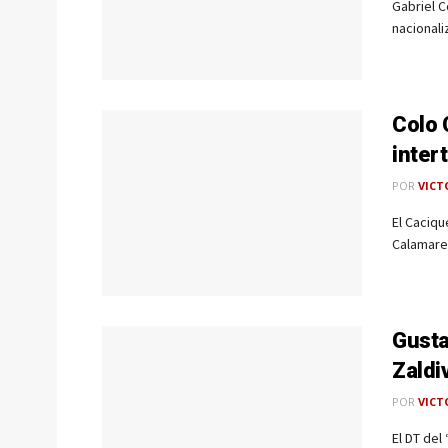
Gabriel C
nacionali
Colo 
inter
POR
VICT
El Caciqu
Calamares
Gusta
Zaldi
POR
VICT
El DT del