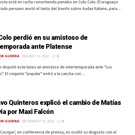
osta está en racha convirtiendo penales en Colo Colo. El uruguayo
zado peruano anotó el tanto del triunfo sobre Audax Italiano, para ...
Colo perdió en su amistoso de
temporada ante Platense
OR GUERRA
JUNIO 13, 2022
0
e disputó este lunes un amistoso de intertemporada ante "Los
". El conjunto "popular" entró a la cancha con ...
vo Quinteros explicó el cambio de Matías
via por Maxi Falcón
OR GUERRA
FEBRERO 13, 2022
0
 ‘Cacique’, en conferencia de prensa, no ocultó su disgusto con el