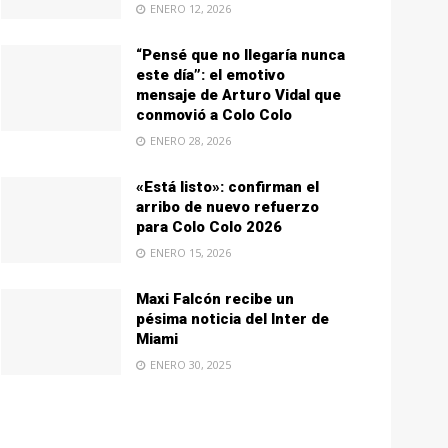
ENERO 12, 2026
“Pensé que no llegaría nunca
este día”: el emotivo
mensaje de Arturo Vidal que
conmovió a Colo Colo
ENERO 28, 2026
«Está listo»: confirman el
arribo de nuevo refuerzo
para Colo Colo 2026
ENERO 15, 2026
Maxi Falcón recibe un
pésima noticia del Inter de
Miami
ENERO 30, 2025