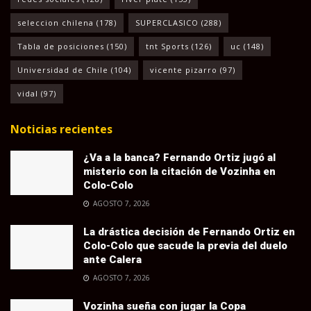
seleccion chilena
(178)
SUPERCLASICO
(288)
Tabla de posiciones
(150)
tnt Sports
(126)
uc
(148)
Universidad de Chile
(104)
vicente pizarro
(97)
vidal
(97)
Noticias recientes
¿Va a la banca? Fernando Ortiz jugó al
misterio con la citación de Vozinha en
Colo-Colo
AGOSTO 7, 2026
La drástica decisión de Fernando Ortiz en
Colo-Colo que sacude la previa del duelo
ante Calera
AGOSTO 7, 2026
Vozinha sueña con jugar la Copa