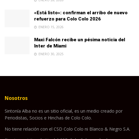
«Está listo»: confirman el arribo de nuevo
refuerzo para Colo Colo 2026
ENERO 15, 2026
Maxi Falcón recibe un pésima noticia del
Inter de Miami
ENERO 30, 2025
Nosotros
Sintonía Alba no es un sitio oficial, es un medio creado por
Periodistas, Socios e Hinchas de Colo Colo.
No tiene relación con el CSD Colo Colo ni Blanco & Negro S.A.