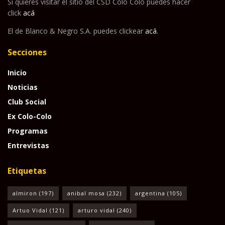
Si quieres visitar el sitio del CSD Colo Colo puedes hacer
click
acá
El de Blanco & Negro S.A. puedes clickear
acá
.
Secciones
Inicio
Noticias
Club Social
Ex Colo-Colo
Programas
Entrevistas
Etiquetas
almiron
(197)
anibal mosa
(232)
argentina
(105)
Artuo Vidal
(121)
arturo vidal
(240)