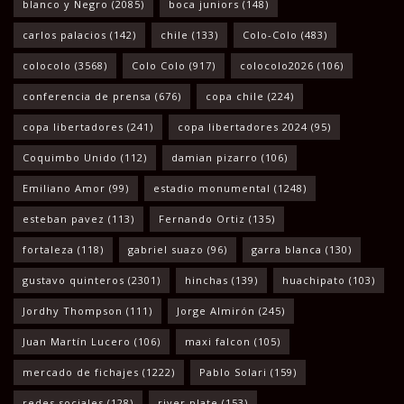
blanco y Negro
(2085)
boca juniors
(148)
carlos palacios
(142)
chile
(133)
Colo-Colo
(483)
colocolo
(3568)
Colo Colo
(917)
colocolo2026
(106)
conferencia de prensa
(676)
copa chile
(224)
copa libertadores
(241)
copa libertadores 2024
(95)
Coquimbo Unido
(112)
damian pizarro
(106)
Emiliano Amor
(99)
estadio monumental
(1248)
esteban pavez
(113)
Fernando Ortiz
(135)
fortaleza
(118)
gabriel suazo
(96)
garra blanca
(130)
gustavo quinteros
(2301)
hinchas
(139)
huachipato
(103)
Jordhy Thompson
(111)
Jorge Almirón
(245)
Juan Martín Lucero
(106)
maxi falcon
(105)
mercado de fichajes
(1222)
Pablo Solari
(159)
redes sociales
(128)
river plate
(153)