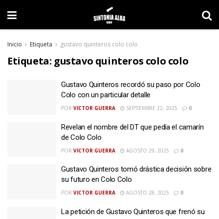
Inicio
Etiqueta
gustavo quinteros colo colo
Etiqueta:
gustavo quinteros colo colo
Gustavo Quinteros recordó su paso por Colo
Colo con un particular detalle
POR
VICTOR GUERRA
SEPTIEMBRE 22, 2025
0
Revelan el nombre del DT que pedía el camarín
de Colo Colo
POR
VICTOR GUERRA
AGOSTO 29, 2025
0
Gustavo Quinteros tomó drástica decisión sobre
su futuro en Colo Colo
POR
VICTOR GUERRA
AGOSTO 28, 2025
0
La petición de Gustavo Quinteros que frenó su