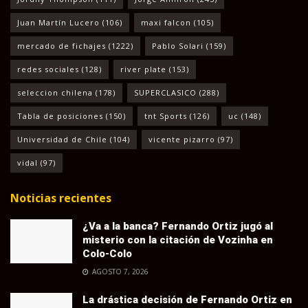
Juan Martín Lucero
(106)
maxi falcon
(105)
mercado de fichajes
(1222)
Pablo Solari
(159)
redes sociales
(128)
river plate
(153)
seleccion chilena
(178)
SUPERCLASICO
(288)
Tabla de posiciones
(150)
tnt Sports
(126)
uc
(148)
Universidad de Chile
(104)
vicente pizarro
(97)
vidal
(97)
Noticias recientes
¿Va a la banca? Fernando Ortiz jugó al
misterio con la citación de Vozinha en
Colo-Colo
AGOSTO 7, 2026
La drástica decisión de Fernando Ortiz en