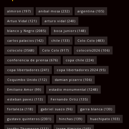
almiron
(197)
anibal mosa
(232)
argentina
(105)
Artuo Vidal
(121)
arturo vidal
(240)
blanco y Negro
(2085)
boca juniors
(148)
carlos palacios
(142)
chile
(133)
Colo-Colo
(483)
colocolo
(3568)
Colo Colo
(917)
colocolo2026
(106)
conferencia de prensa
(676)
copa chile
(224)
copa libertadores
(241)
copa libertadores 2024
(95)
Coquimbo Unido
(112)
damian pizarro
(106)
Emiliano Amor
(99)
estadio monumental
(1248)
esteban pavez
(113)
Fernando Ortiz
(135)
fortaleza
(118)
gabriel suazo
(96)
garra blanca
(130)
gustavo quinteros
(2301)
hinchas
(139)
huachipato
(103)
Jordhy Thompson
(111)
Jorge Almirón
(245)