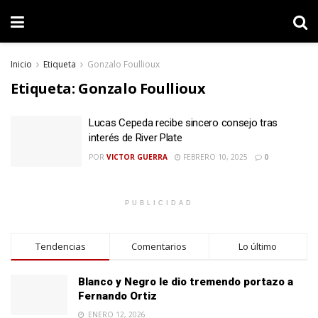
Inicio
Etiqueta
Gonzalo Foullioux
Etiqueta:
Gonzalo Foullioux
Lucas Cepeda recibe sincero consejo tras
interés de River Plate
POR
VICTOR GUERRA
FEBRERO 10, 2025
0
PUBLICIDAD
Tendencias
Comentarios
Lo último
Blanco y Negro le dio tremendo portazo a
Fernando Ortiz
ENERO 12, 2026