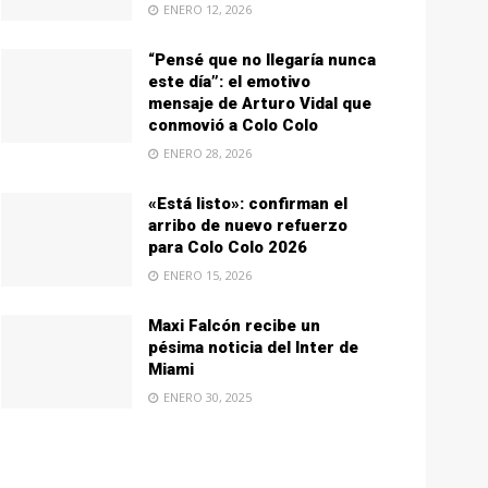
ENERO 12, 2026
“Pensé que no llegaría nunca
este día”: el emotivo
mensaje de Arturo Vidal que
conmovió a Colo Colo
ENERO 28, 2026
«Está listo»: confirman el
arribo de nuevo refuerzo
para Colo Colo 2026
ENERO 15, 2026
Maxi Falcón recibe un
pésima noticia del Inter de
Miami
ENERO 30, 2025