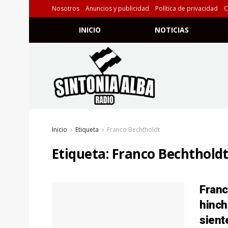
Nosotros
Anuncios y publicidad
Política de privacidad
C
INICIO
NOTICIAS
Inicio
Etiqueta
Franco Bechtholdt
Etiqueta:
Franco Bechthold
Franc
hinch
sient