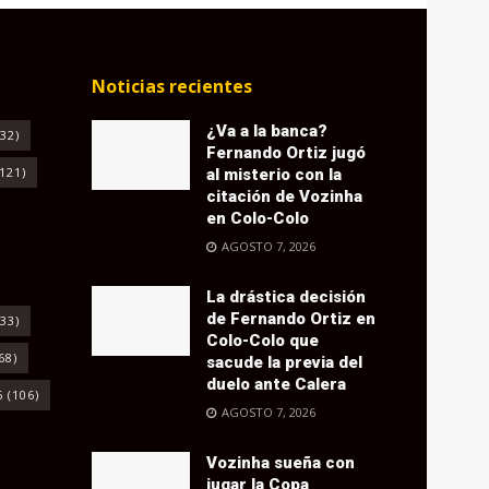
Noticias recientes
¿Va a la banca?
32)
Fernando Ortiz jugó
121)
al misterio con la
citación de Vozinha
en Colo-Colo
AGOSTO 7, 2026
La drástica decisión
de Fernando Ortiz en
33)
Colo-Colo que
68)
sacude la previa del
duelo ante Calera
6
(106)
AGOSTO 7, 2026
Vozinha sueña con
jugar la Copa