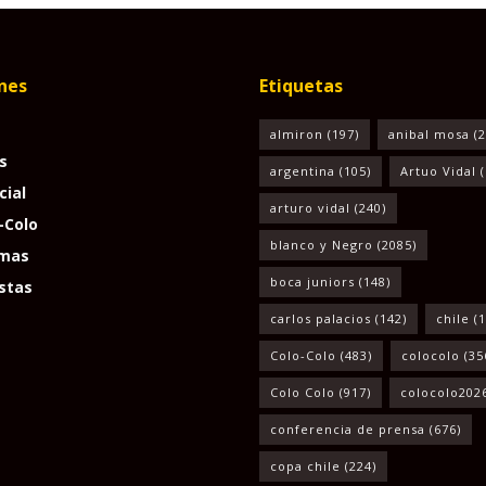
nes
Etiquetas
almiron
(197)
anibal mosa
(2
s
argentina
(105)
Artuo Vidal
(
cial
arturo vidal
(240)
-Colo
blanco y Negro
(2085)
mas
boca juniors
(148)
stas
carlos palacios
(142)
chile
(1
Colo-Colo
(483)
colocolo
(35
Colo Colo
(917)
colocolo202
conferencia de prensa
(676)
copa chile
(224)