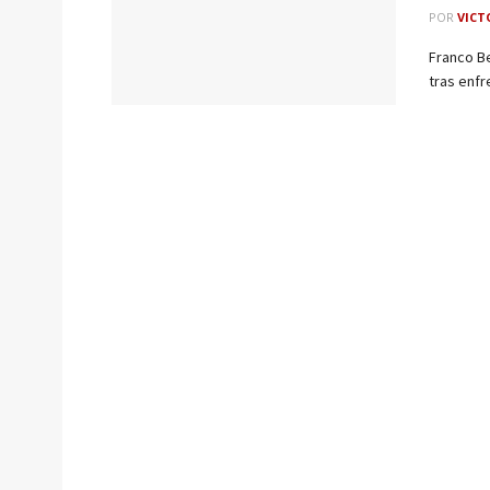
POR
VICT
Franco Be
tras enfr