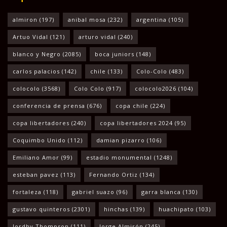
almiron
(197)
anibal mosa
(232)
argentina
(105)
Artuo Vidal
(121)
arturo vidal
(240)
blanco y Negro
(2085)
boca juniors
(148)
carlos palacios
(142)
chile
(133)
Colo-Colo
(483)
colocolo
(3568)
Colo Colo
(917)
colocolo2026
(104)
conferencia de prensa
(676)
copa chile
(224)
copa libertadores
(240)
copa libertadores 2024
(95)
Coquimbo Unido
(112)
damian pizarro
(106)
Emiliano Amor
(99)
estadio monumental
(1248)
esteban pavez
(113)
Fernando Ortiz
(134)
fortaleza
(118)
gabriel suazo
(96)
garra blanca
(130)
gustavo quinteros
(2301)
hinchas
(139)
huachipato
(103)
Jordhy Thompson
(111)
Jorge Almirón
(245)