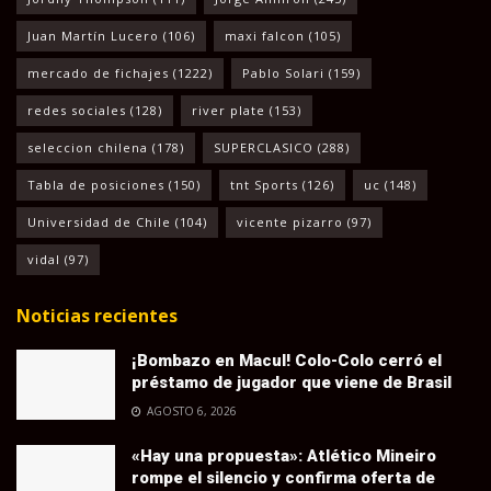
Juan Martín Lucero
(106)
maxi falcon
(105)
mercado de fichajes
(1222)
Pablo Solari
(159)
redes sociales
(128)
river plate
(153)
seleccion chilena
(178)
SUPERCLASICO
(288)
Tabla de posiciones
(150)
tnt Sports
(126)
uc
(148)
Universidad de Chile
(104)
vicente pizarro
(97)
vidal
(97)
Noticias recientes
¡Bombazo en Macul! Colo-Colo cerró el
préstamo de jugador que viene de Brasil
AGOSTO 6, 2026
«Hay una propuesta»: Atlético Mineiro
rompe el silencio y confirma oferta de