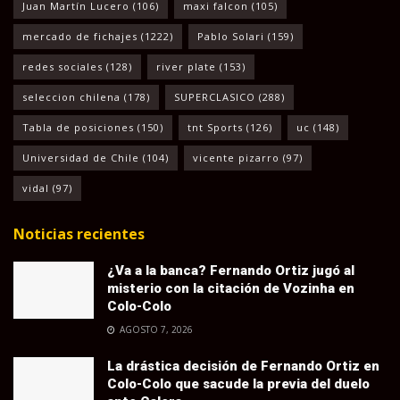
Juan Martín Lucero
(106)
maxi falcon
(105)
mercado de fichajes
(1222)
Pablo Solari
(159)
redes sociales
(128)
river plate
(153)
seleccion chilena
(178)
SUPERCLASICO
(288)
Tabla de posiciones
(150)
tnt Sports
(126)
uc
(148)
Universidad de Chile
(104)
vicente pizarro
(97)
vidal
(97)
Noticias recientes
¿Va a la banca? Fernando Ortiz jugó al
misterio con la citación de Vozinha en
Colo-Colo
AGOSTO 7, 2026
La drástica decisión de Fernando Ortiz en
Colo-Colo que sacude la previa del duelo