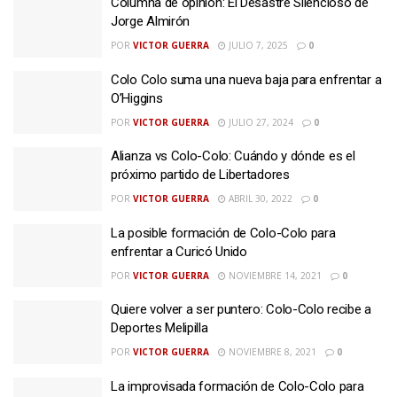
Columna de opinión: El Desastre Silencioso de
Jorge Almirón
POR
VICTOR GUERRA
JULIO 7, 2025
0
Colo Colo suma una nueva baja para enfrentar a
O’Higgins
POR
VICTOR GUERRA
JULIO 27, 2024
0
Alianza vs Colo-Colo: Cuándo y dónde es el
próximo partido de Libertadores
POR
VICTOR GUERRA
ABRIL 30, 2022
0
La posible formación de Colo-Colo para
enfrentar a Curicó Unido
POR
VICTOR GUERRA
NOVIEMBRE 14, 2021
0
Quiere volver a ser puntero: Colo-Colo recibe a
Deportes Melipilla
POR
VICTOR GUERRA
NOVIEMBRE 8, 2021
0
La improvisada formación de Colo-Colo para