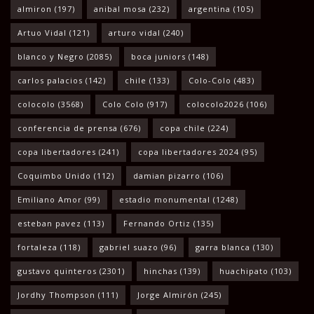
almiron
(197)
anibal mosa
(232)
argentina
(105)
Artuo Vidal
(121)
arturo vidal
(240)
blanco y Negro
(2085)
boca juniors
(148)
carlos palacios
(142)
chile
(133)
Colo-Colo
(483)
colocolo
(3568)
Colo Colo
(917)
colocolo2026
(106)
conferencia de prensa
(676)
copa chile
(224)
copa libertadores
(241)
copa libertadores 2024
(95)
Coquimbo Unido
(112)
damian pizarro
(106)
Emiliano Amor
(99)
estadio monumental
(1248)
esteban pavez
(113)
Fernando Ortiz
(135)
fortaleza
(118)
gabriel suazo
(96)
garra blanca
(130)
gustavo quinteros
(2301)
hinchas
(139)
huachipato
(103)
Jordhy Thompson
(111)
Jorge Almirón
(245)