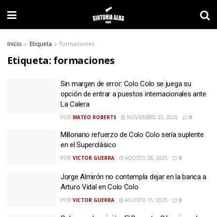
Inicio
Etiqueta
formaciones
Etiqueta:
formaciones
Sin margen de error: Colo Colo se juega su
opción de entrar a puestos internacionales ante
La Calera
POR
MATEO ROBERTS
NOVIEMBRE 23, 2025
0
Millonario refuerzo de Colo Colo sería suplente
en el Superclásico
POR
VICTOR GUERRA
AGOSTO 28, 2025
0
Jorge Almirón no contempla dejar en la banca a
Arturo Vidal en Colo Colo
POR
VICTOR GUERRA
AGOSTO 15, 2025
0