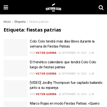
Inicio
Etiqueta
fiestas patrias
Etiqueta:
fiestas patrias
Colo Colo tendrá más días libres durante la
semana de Fiestas Patrias
POR
VICTOR GUERRA
SEPTIEMBRE 19, 2025
0
El frenético calendario que tendrá Colo Colo
luego de fiestas patrias
POR
VICTOR GUERRA
SEPTIEMBRE 19, 2023
0
[VIDEO] Jordhy Thompson fue captado bailando
junto a su expareja
POR
VICTOR GUERRA
SEPTIEMBRE 16, 2023
0
Marco Rojas en modo Fiestas Patrias: «Quiero