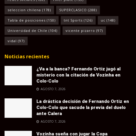
seleccion chilena
(178)
SUPERCLASICO
(288)
Tabla de posiciones
(150)
tnt Sports
(126)
uc
(148)
Universidad de Chile
(104)
vicente pizarro
(97)
vidal
(97)
Noticias recientes
¿Va a la banca? Fernando Ortiz jugó al
misterio con la citación de Vozinha en
Colo-Colo
AGOSTO 7, 2026
La drástica decisión de Fernando Ortiz en
Colo-Colo que sacude la previa del duelo
ante Calera
AGOSTO 7, 2026
Vozinha sueña con jugar la Copa