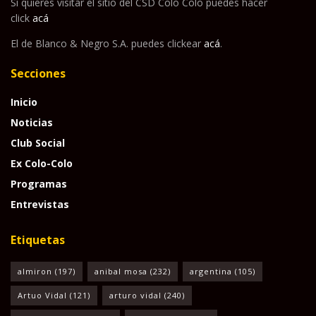
Si quieres visitar el sitio del CSD Colo Colo puedes hacer
click
acá
El de Blanco & Negro S.A. puedes clickear
acá
.
Secciones
Inicio
Noticias
Club Social
Ex Colo-Colo
Programas
Entrevistas
Etiquetas
almiron
(197)
anibal mosa
(232)
argentina
(105)
Artuo Vidal
(121)
arturo vidal
(240)