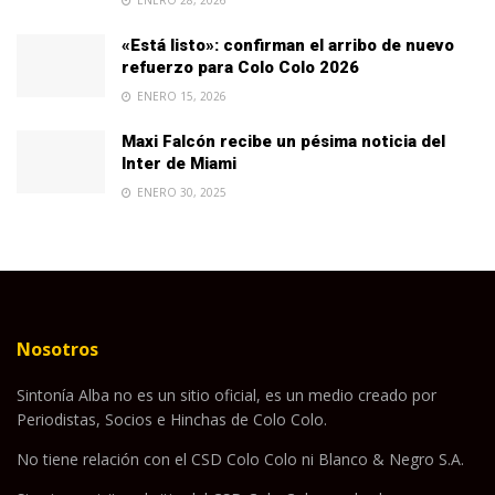
«Está listo»: confirman el arribo de nuevo
refuerzo para Colo Colo 2026
ENERO 15, 2026
Maxi Falcón recibe un pésima noticia del
Inter de Miami
ENERO 30, 2025
Nosotros
Sintonía Alba no es un sitio oficial, es un medio creado por
Periodistas, Socios e Hinchas de Colo Colo.
No tiene relación con el CSD Colo Colo ni Blanco & Negro S.A.