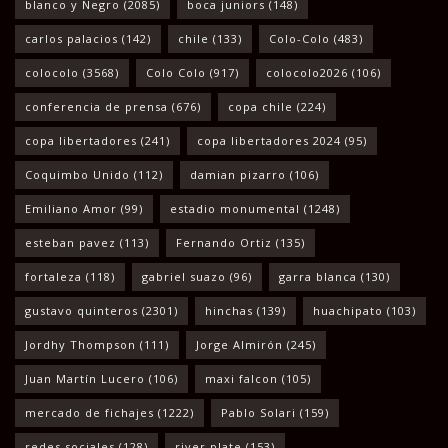
blanco y Negro
(2085)
boca juniors
(148)
carlos palacios
(142)
chile
(133)
Colo-Colo
(483)
colocolo
(3568)
Colo Colo
(917)
colocolo2026
(106)
conferencia de prensa
(676)
copa chile
(224)
copa libertadores
(241)
copa libertadores 2024
(95)
Coquimbo Unido
(112)
damian pizarro
(106)
Emiliano Amor
(99)
estadio monumental
(1248)
esteban pavez
(113)
Fernando Ortiz
(135)
fortaleza
(118)
gabriel suazo
(96)
garra blanca
(130)
gustavo quinteros
(2301)
hinchas
(139)
huachipato
(103)
Jordhy Thompson
(111)
Jorge Almirón
(245)
Juan Martín Lucero
(106)
maxi falcon
(105)
mercado de fichajes
(1222)
Pablo Solari
(159)
redes sociales
(128)
river plate
(153)