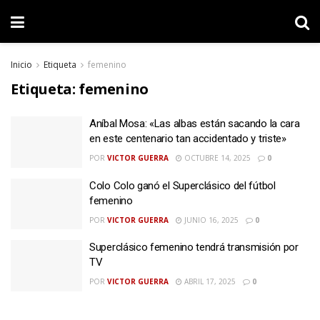
Inicio
Etiqueta
femenino
Etiqueta:
femenino
Aníbal Mosa: «Las albas están sacando la cara
en este centenario tan accidentado y triste»
POR
VICTOR GUERRA
OCTUBRE 14, 2025
0
Colo Colo ganó el Superclásico del fútbol
femenino
POR
VICTOR GUERRA
JUNIO 16, 2025
0
Superclásico femenino tendrá transmisión por
TV
POR
VICTOR GUERRA
ABRIL 17, 2025
0