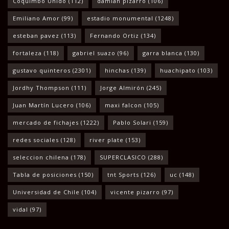
Coquimbo Unido
(112)
damian pizarro
(106)
Emiliano Amor
(99)
estadio monumental
(1248)
esteban pavez
(113)
Fernando Ortiz
(134)
fortaleza
(118)
gabriel suazo
(96)
garra blanca
(130)
gustavo quinteros
(2301)
hinchas
(139)
huachipato
(103)
Jordhy Thompson
(111)
Jorge Almirón
(245)
Juan Martín Lucero
(106)
maxi falcon
(105)
mercado de fichajes
(1222)
Pablo Solari
(159)
redes sociales
(128)
river plate
(153)
seleccion chilena
(178)
SUPERCLASICO
(288)
Tabla de posiciones
(150)
tnt Sports
(126)
uc
(148)
Universidad de Chile
(104)
vicente pizarro
(97)
vidal
(97)