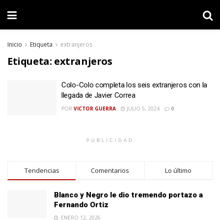
Inicio
Etiqueta
extranjeros
Etiqueta:
extranjeros
Colo-Colo completa los seis extranjeros con la
llegada de Javier Correa
POR
VICTOR GUERRA
JULIO 5, 2024
0
PUBLICIDAD
Tendencias
Comentarios
Lo último
Blanco y Negro le dio tremendo portazo a
Fernando Ortiz
ENERO 12, 2026