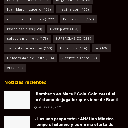
Juan Martín Lucero
(106)
maxi falcon
(105)
mercado de fichajes
(1222)
Pablo Solari
(159)
redes sociales
(128)
river plate
(153)
seleccion chilena
(178)
SUPERCLASICO
(288)
Tabla de posiciones
(150)
tnt Sports
(126)
uc
(148)
Universidad de Chile
(104)
vicente pizarro
(97)
vidal
(97)
Noticias recientes
¡Bombazo en Macul! Colo-Colo cerró el
préstamo de jugador que viene de Brasil
AGOSTO 6, 2026
«Hay una propuesta»: Atlético Mineiro
rompe el silencio y confirma oferta de