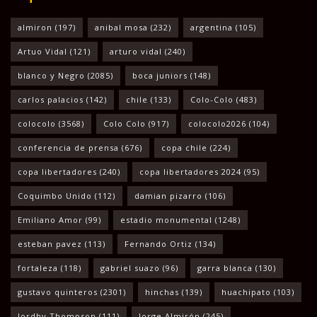
almiron
(197)
anibal mosa
(232)
argentina
(105)
Artuo Vidal
(121)
arturo vidal
(240)
blanco y Negro
(2085)
boca juniors
(148)
carlos palacios
(142)
chile
(133)
Colo-Colo
(483)
colocolo
(3568)
Colo Colo
(917)
colocolo2026
(104)
conferencia de prensa
(676)
copa chile
(224)
copa libertadores
(240)
copa libertadores 2024
(95)
Coquimbo Unido
(112)
damian pizarro
(106)
Emiliano Amor
(99)
estadio monumental
(1248)
esteban pavez
(113)
Fernando Ortiz
(134)
fortaleza
(118)
gabriel suazo
(96)
garra blanca
(130)
gustavo quinteros
(2301)
hinchas
(139)
huachipato
(103)
Jordhy Thompson
(111)
Jorge Almirón
(245)