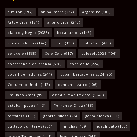
almiron
(197)
anibal mosa
(232)
argentina
(105)
Artuo Vidal
(121)
arturo vidal
(240)
blanco y Negro
(2085)
boca juniors
(148)
carlos palacios
(142)
chile
(133)
Colo-Colo
(483)
colocolo
(3568)
Colo Colo
(917)
colocolo2026
(106)
conferencia de prensa
(676)
copa chile
(224)
copa libertadores
(241)
copa libertadores 2024
(95)
Coquimbo Unido
(112)
damian pizarro
(106)
Emiliano Amor
(99)
estadio monumental
(1248)
esteban pavez
(113)
Fernando Ortiz
(135)
fortaleza
(118)
gabriel suazo
(96)
garra blanca
(130)
gustavo quinteros
(2301)
hinchas
(139)
huachipato
(103)
Jordhy Thompson
(111)
Jorge Almirón
(245)