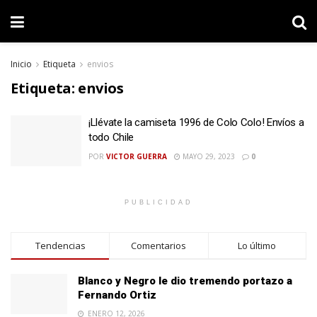
Inicio
Etiqueta
envios
Etiqueta:
envios
¡Llévate la camiseta 1996 de Colo Colo! Envíos a
todo Chile
POR
VICTOR GUERRA
MAYO 29, 2023
0
PUBLICIDAD
Tendencias
Comentarios
Lo último
Blanco y Negro le dio tremendo portazo a
Fernando Ortiz
ENERO 12, 2026