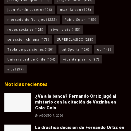
Juan Martín Lucero
(106)
maxi falcon
(105)
mercado de fichajes
(1222)
Pablo Solari
(159)
redes sociales
(128)
river plate
(153)
seleccion chilena
(178)
SUPERCLASICO
(288)
Tabla de posiciones
(150)
tnt Sports
(126)
uc
(148)
Universidad de Chile
(104)
vicente pizarro
(97)
vidal
(97)
Noticias recientes
¿Va a la banca? Fernando Ortiz jugó al
misterio con la citación de Vozinha en
Colo-Colo
AGOSTO 7, 2026
La drástica decisión de Fernando Ortiz en