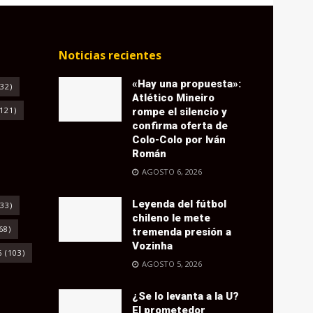
Noticias recientes
«Hay una propuesta»:
32)
Atlético Mineiro
121)
rompe el silencio y
confirma oferta de
Colo-Colo por Iván
Román
AGOSTO 6, 2026
Leyenda del fútbol
33)
chileno le mete
68)
tremenda presión a
Vozinha
6
(103)
AGOSTO 5, 2026
¿Se lo levanta a la U?
El prometedor