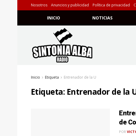
Nosotros
Anuncios y publicidad
Política de privacidad
C
INICIO
NOTICIAS
Inicio
Etiqueta
Entrenador de la U
Etiqueta:
Entrenador de la 
Entre
de Co
POR
VICT