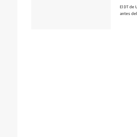
El DT de 
antes del