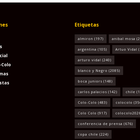
nes
Etiquetas
almiron
(197)
anibal mosa
(2
s
argentina
(105)
Artuo Vidal
(
cial
arturo vidal
(240)
-Colo
blanco y Negro
(2085)
mas
boca juniors
(148)
stas
carlos palacios
(142)
chile
(1
Colo-Colo
(483)
colocolo
(35
Colo Colo
(917)
colocolo202
conferencia de prensa
(676)
copa chile
(224)