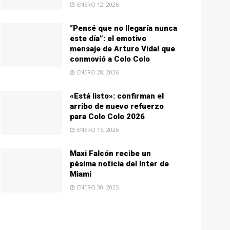
ENERO 12, 2026
“Pensé que no llegaría nunca
este día”: el emotivo
mensaje de Arturo Vidal que
conmovió a Colo Colo
ENERO 28, 2026
«Está listo»: confirman el
arribo de nuevo refuerzo
para Colo Colo 2026
ENERO 15, 2026
Maxi Falcón recibe un
pésima noticia del Inter de
Miami
ENERO 30, 2025