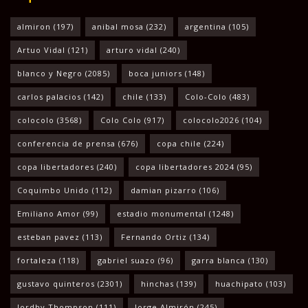
almiron
(197)
anibal mosa
(232)
argentina
(105)
Artuo Vidal
(121)
arturo vidal
(240)
blanco y Negro
(2085)
boca juniors
(148)
carlos palacios
(142)
chile
(133)
Colo-Colo
(483)
colocolo
(3568)
Colo Colo
(917)
colocolo2026
(104)
conferencia de prensa
(676)
copa chile
(224)
copa libertadores
(240)
copa libertadores 2024
(95)
Coquimbo Unido
(112)
damian pizarro
(106)
Emiliano Amor
(99)
estadio monumental
(1248)
esteban pavez
(113)
Fernando Ortiz
(134)
fortaleza
(118)
gabriel suazo
(96)
garra blanca
(130)
gustavo quinteros
(2301)
hinchas
(139)
huachipato
(103)
Jordhy Thompson
(111)
Jorge Almirón
(245)