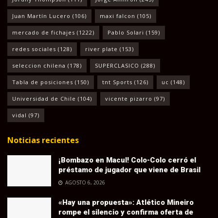
Juan Martín Lucero
(106)
maxi falcon
(105)
mercado de fichajes
(1222)
Pablo Solari
(159)
redes sociales
(128)
river plate
(153)
seleccion chilena
(178)
SUPERCLASICO
(288)
Tabla de posiciones
(150)
tnt Sports
(126)
uc
(148)
Universidad de Chile
(104)
vicente pizarro
(97)
vidal
(97)
Noticias recientes
¡Bombazo en Macul! Colo-Colo cerró el
préstamo de jugador que viene de Brasil
AGOSTO 6, 2026
«Hay una propuesta»: Atlético Mineiro
rompe el silencio y confirma oferta de