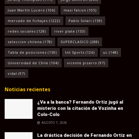
Juan Martín Lucero
(106)
maxi falcon
(105)
mercado de fichajes
(1222)
Pablo Solari
(159)
redes sociales
(128)
river plate
(153)
seleccion chilena
(178)
SUPERCLASICO
(288)
Tabla de posiciones
(150)
tnt Sports
(126)
uc
(148)
Universidad de Chile
(104)
vicente pizarro
(97)
vidal
(97)
Noticias recientes
¿Va a la banca? Fernando Ortiz jugó al
misterio con la citación de Vozinha en
Colo-Colo
AGOSTO 7, 2026
La drástica decisión de Fernando Ortiz en