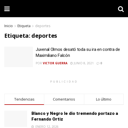
Inicio
Etiqueta
deportes
Etiqueta:
deportes
Juvenal Olmos desató toda su ira en contra de
Maximiliano Falcón
POR
VICTOR GUERRA
JUNIO 8, 2021
0
PUBLICIDAD
Tendencias
Comentarios
Lo último
Blanco y Negro le dio tremendo portazo a
Fernando Ortiz
ENERO 12, 2026