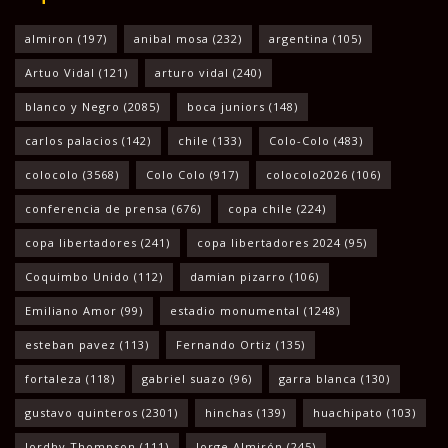
almiron
(197)
anibal mosa
(232)
argentina
(105)
Artuo Vidal
(121)
arturo vidal
(240)
blanco y Negro
(2085)
boca juniors
(148)
carlos palacios
(142)
chile
(133)
Colo-Colo
(483)
colocolo
(3568)
Colo Colo
(917)
colocolo2026
(106)
conferencia de prensa
(676)
copa chile
(224)
copa libertadores
(241)
copa libertadores 2024
(95)
Coquimbo Unido
(112)
damian pizarro
(106)
Emiliano Amor
(99)
estadio monumental
(1248)
esteban pavez
(113)
Fernando Ortiz
(135)
fortaleza
(118)
gabriel suazo
(96)
garra blanca
(130)
gustavo quinteros
(2301)
hinchas
(139)
huachipato
(103)
Jordhy Thompson
(111)
Jorge Almirón
(245)