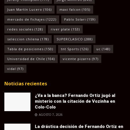
Juan Martín Lucero
(106)
maxi falcon
(105)
mercado de fichajes
(1222)
Pablo Solari
(159)
redes sociales
(128)
river plate
(153)
seleccion chilena
(178)
SUPERCLASICO
(288)
Tabla de posiciones
(150)
tnt Sports
(126)
uc
(148)
Universidad de Chile
(104)
vicente pizarro
(97)
vidal
(97)
Noticias recientes
¿Va a la banca? Fernando Ortiz jugó al
misterio con la citación de Vozinha en
Colo-Colo
AGOSTO 7, 2026
La drástica decisión de Fernando Ortiz en