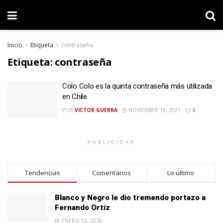
Inicio
Etiqueta
contraseña
Etiqueta:
contraseña
Colo Colo es la quinta contraseña más utilizada
en Chile
POR
VICTOR GUERRA
NOVIEMBRE 18, 2021
0
PUBLICIDAD
Tendencias
Comentarios
Lo último
Blanco y Negro le dio tremendo portazo a
Fernando Ortiz
ENERO 12, 2026