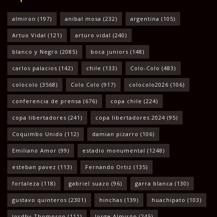
almiron
(197)
anibal mosa
(232)
argentina
(105)
Artuo Vidal
(121)
arturo vidal
(240)
blanco y Negro
(2085)
boca juniors
(148)
carlos palacios
(142)
chile
(133)
Colo-Colo
(483)
colocolo
(3568)
Colo Colo
(917)
colocolo2026
(106)
conferencia de prensa
(676)
copa chile
(224)
copa libertadores
(241)
copa libertadores 2024
(95)
Coquimbo Unido
(112)
damian pizarro
(106)
Emiliano Amor
(99)
estadio monumental
(1248)
esteban pavez
(113)
Fernando Ortiz
(135)
fortaleza
(118)
gabriel suazo
(96)
garra blanca
(130)
gustavo quinteros
(2301)
hinchas
(139)
huachipato
(103)
Jordhy Thompson
(111)
Jorge Almirón
(245)