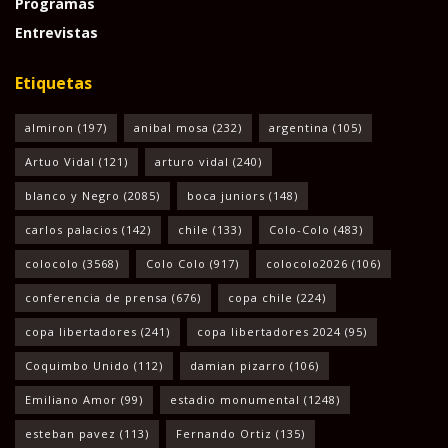
Programas
Entrevistas
Etiquetas
almiron
(197)
anibal mosa
(232)
argentina
(105)
Artuo Vidal
(121)
arturo vidal
(240)
blanco y Negro
(2085)
boca juniors
(148)
carlos palacios
(142)
chile
(133)
Colo-Colo
(483)
colocolo
(3568)
Colo Colo
(917)
colocolo2026
(106)
conferencia de prensa
(676)
copa chile
(224)
copa libertadores
(241)
copa libertadores 2024
(95)
Coquimbo Unido
(112)
damian pizarro
(106)
Emiliano Amor
(99)
estadio monumental
(1248)
esteban pavez
(113)
Fernando Ortiz
(135)