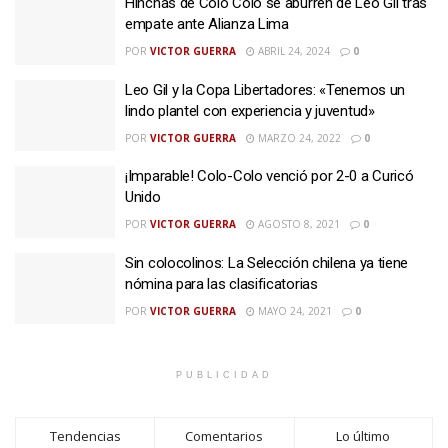
Hinchas de Colo Colo se aburren de Leo Gil tras
empate ante Alianza Lima
POR
VICTOR GUERRA
ABRIL 24, 2024
0
Leo Gil y la Copa Libertadores: «Tenemos un
lindo plantel con experiencia y juventud»
POR
VICTOR GUERRA
MARZO 24, 2022
0
¡Imparable! Colo-Colo venció por 2-0 a Curicó
Unido
POR
VICTOR GUERRA
AGOSTO 8, 2021
0
Sin colocolinos: La Selección chilena ya tiene
nómina para las clasificatorias
POR
VICTOR GUERRA
MAYO 24, 2021
0
PUBLICIDAD
Tendencias
Comentarios
Lo último