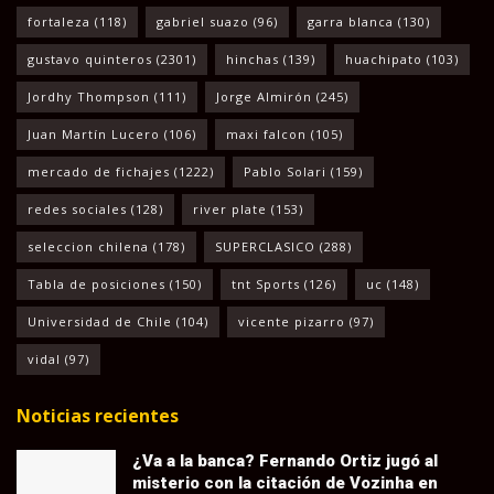
fortaleza
(118)
gabriel suazo
(96)
garra blanca
(130)
gustavo quinteros
(2301)
hinchas
(139)
huachipato
(103)
Jordhy Thompson
(111)
Jorge Almirón
(245)
Juan Martín Lucero
(106)
maxi falcon
(105)
mercado de fichajes
(1222)
Pablo Solari
(159)
redes sociales
(128)
river plate
(153)
seleccion chilena
(178)
SUPERCLASICO
(288)
Tabla de posiciones
(150)
tnt Sports
(126)
uc
(148)
Universidad de Chile
(104)
vicente pizarro
(97)
vidal
(97)
Noticias recientes
¿Va a la banca? Fernando Ortiz jugó al
misterio con la citación de Vozinha en