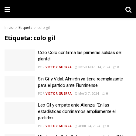
Inicio
Etiqueta
colo gil
Etiqueta:
colo gil
Colo Colo confirma las primeras salidas del
plantel
POR
VICTOR GUERRA
NOVIEMBRE 14, 2024
0
Sin Gil y Vidal: Almirón ya tiene reemplazante
para el partido ante Fluminense
POR
VICTOR GUERRA
MAYO 7, 2024
0
Leo Gil y empate ante Alianza: “En las
estadísticas dominamos ampliamente el
partido»
POR
VICTOR GUERRA
ABRIL 24, 2024
0