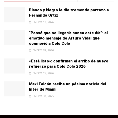
Blanco y Negro le dio tremendo portazo a
Fernando Ortiz
ENERO 12, 2026
“Pensé que no llegaría nunca este día”: el
emotivo mensaje de Arturo Vidal que
conmovió a Colo Colo
ENERO 28, 2026
«Está listo»: confirman el arribo de nuevo
refuerzo para Colo Colo 2026
ENERO 15, 2026
Maxi Falcón recibe un pésima noticia del
Inter de Miami
ENERO 30, 2025