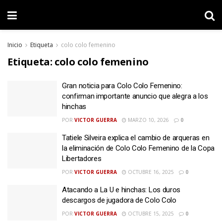
Inicio
Etiqueta
colo colo femenino
Etiqueta:
colo colo femenino
Gran noticia para Colo Colo Femenino:
confirman importante anuncio que alegra a los
hinchas
POR
VICTOR GUERRA
MARZO 10, 2026
0
Tatiele Silveira explica el cambio de arqueras en
la eliminación de Colo Colo Femenino de la Copa
Libertadores
POR
VICTOR GUERRA
OCTUBRE 16, 2025
0
Atacando a La U e hinchas: Los duros
descargos de jugadora de Colo Colo
POR
VICTOR GUERRA
OCTUBRE 15, 2025
0