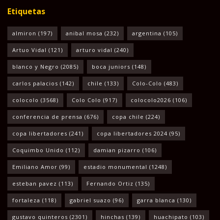
Etiquetas
almiron
(197)
anibal mosa
(232)
argentina
(105)
Artuo Vidal
(121)
arturo vidal
(240)
blanco y Negro
(2085)
boca juniors
(148)
carlos palacios
(142)
chile
(133)
Colo-Colo
(483)
colocolo
(3568)
Colo Colo
(917)
colocolo2026
(106)
conferencia de prensa
(676)
copa chile
(224)
copa libertadores
(241)
copa libertadores 2024
(95)
Coquimbo Unido
(112)
damian pizarro
(106)
Emiliano Amor
(99)
estadio monumental
(1248)
esteban pavez
(113)
Fernando Ortiz
(135)
fortaleza
(118)
gabriel suazo
(96)
garra blanca
(130)
gustavo quinteros
(2301)
hinchas
(139)
huachipato
(103)