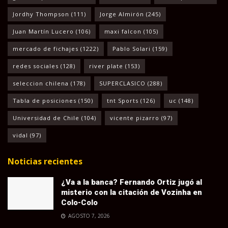
Jordhy Thompson
(111)
Jorge Almirón
(245)
Juan Martín Lucero
(106)
maxi falcon
(105)
mercado de fichajes
(1222)
Pablo Solari
(159)
redes sociales
(128)
river plate
(153)
seleccion chilena
(178)
SUPERCLASICO
(288)
Tabla de posiciones
(150)
tnt Sports
(126)
uc
(148)
Universidad de Chile
(104)
vicente pizarro
(97)
vidal
(97)
Noticias recientes
¿Va a la banca? Fernando Ortiz jugó al
misterio con la citación de Vozinha en
Colo-Colo
AGOSTO 7, 2026