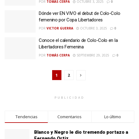
POR
TOMÁS CERPA
OCTUBRE 3, 2025
0
Dónde ver EN VIVO el debut de Colo-Colo
femenino por Copa Libertadores
POR
VICTOR GUERRA
OCTUBRE 3, 2025
0
Conoce el calendario de Colo-Colo en la
Libertadores Femenina
POR
TOMÁS CERPA
SEPTIEMBRE 29, 2025
0
1
2
PUBLICIDAD
Tendencias
Comentarios
Lo último
Blanco y Negro le dio tremendo portazo a
Fernando Ortiz