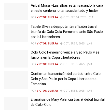
Aníbal Mosa: «Las albas están sacando la cara
en este centenario tan accidentado y triste»
POR
VICTOR GUERRA
OCTUBRE 14, 2025
0
Tatiele Silveira deja potente reflexión tras el
triunfo de Colo Colo Femenino ante São Paulo
por la Libertadores
POR
VICTOR GUERRA
OCTUBRE 7, 2025
0
Colo Colo Femenino vence a Sao Paulo y se
ilusiona en la Copa Libertadores
POR
VICTOR GUERRA
OCTUBRE 6, 2025
0
Confirman transmisión del partido entre Colo
Colo y Sao Paulo por la Copa Libertadores
Femenina
POR
VICTOR GUERRA
OCTUBRE 6, 2025
0
El análisis de Mary Valencia tras el debut triunfal
de Colo-Colo