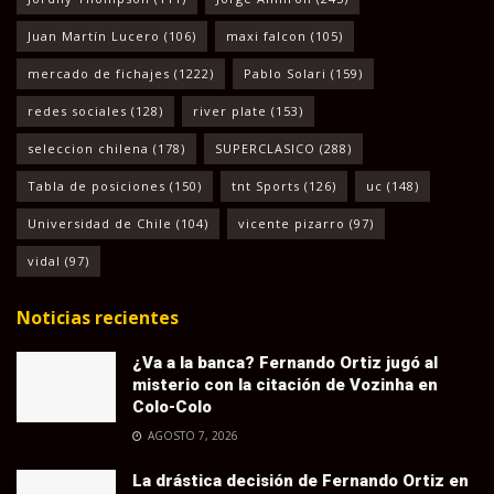
Juan Martín Lucero
(106)
maxi falcon
(105)
mercado de fichajes
(1222)
Pablo Solari
(159)
redes sociales
(128)
river plate
(153)
seleccion chilena
(178)
SUPERCLASICO
(288)
Tabla de posiciones
(150)
tnt Sports
(126)
uc
(148)
Universidad de Chile
(104)
vicente pizarro
(97)
vidal
(97)
Noticias recientes
¿Va a la banca? Fernando Ortiz jugó al
misterio con la citación de Vozinha en
Colo-Colo
AGOSTO 7, 2026
La drástica decisión de Fernando Ortiz en