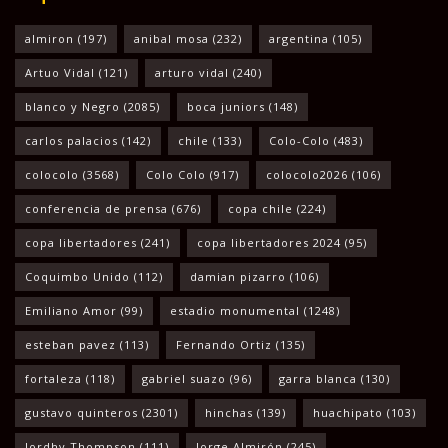
almiron
(197)
anibal mosa
(232)
argentina
(105)
Artuo Vidal
(121)
arturo vidal
(240)
blanco y Negro
(2085)
boca juniors
(148)
carlos palacios
(142)
chile
(133)
Colo-Colo
(483)
colocolo
(3568)
Colo Colo
(917)
colocolo2026
(106)
conferencia de prensa
(676)
copa chile
(224)
copa libertadores
(241)
copa libertadores 2024
(95)
Coquimbo Unido
(112)
damian pizarro
(106)
Emiliano Amor
(99)
estadio monumental
(1248)
esteban pavez
(113)
Fernando Ortiz
(135)
fortaleza
(118)
gabriel suazo
(96)
garra blanca
(130)
gustavo quinteros
(2301)
hinchas
(139)
huachipato
(103)
Jordhy Thompson
(111)
Jorge Almirón
(245)