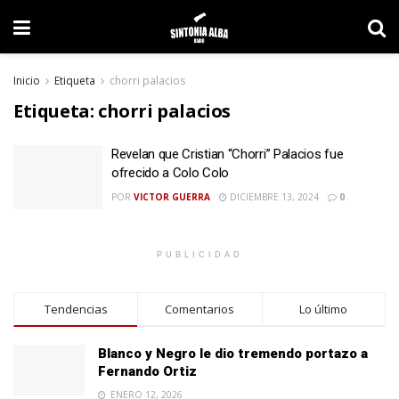
Inicio
Etiqueta
chorri palacios
Etiqueta:
chorri palacios
Revelan que Cristian “Chorri” Palacios fue
ofrecido a Colo Colo
POR
VICTOR GUERRA
DICIEMBRE 13, 2024
0
PUBLICIDAD
Tendencias
Comentarios
Lo último
Blanco y Negro le dio tremendo portazo a
Fernando Ortiz
ENERO 12, 2026