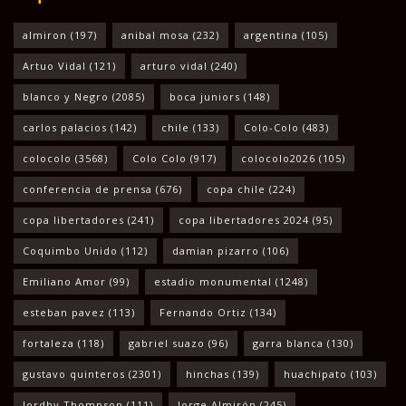
almiron
(197)
anibal mosa
(232)
argentina
(105)
Artuo Vidal
(121)
arturo vidal
(240)
blanco y Negro
(2085)
boca juniors
(148)
carlos palacios
(142)
chile
(133)
Colo-Colo
(483)
colocolo
(3568)
Colo Colo
(917)
colocolo2026
(105)
conferencia de prensa
(676)
copa chile
(224)
copa libertadores
(241)
copa libertadores 2024
(95)
Coquimbo Unido
(112)
damian pizarro
(106)
Emiliano Amor
(99)
estadio monumental
(1248)
esteban pavez
(113)
Fernando Ortiz
(134)
fortaleza
(118)
gabriel suazo
(96)
garra blanca
(130)
gustavo quinteros
(2301)
hinchas
(139)
huachipato
(103)
Jordhy Thompson
(111)
Jorge Almirón
(245)