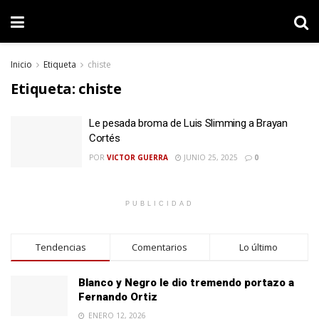
Inicio
Etiqueta
chiste
Etiqueta:
chiste
Le pesada broma de Luis Slimming a Brayan
Cortés
POR
VICTOR GUERRA
JUNIO 25, 2025
0
PUBLICIDAD
Tendencias
Comentarios
Lo último
Blanco y Negro le dio tremendo portazo a
Fernando Ortiz
ENERO 12, 2026