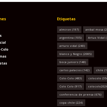
nes
Etiquetas
almiron
(197)
anibal mosa
(2
s
argentina
(105)
Artuo Vidal
(
cial
arturo vidal
(240)
-Colo
blanco y Negro
(2085)
mas
boca juniors
(148)
stas
carlos palacios
(142)
chile
(1
Colo-Colo
(483)
colocolo
(35
Colo Colo
(917)
colocolo202
conferencia de prensa
(676)
copa chile
(224)