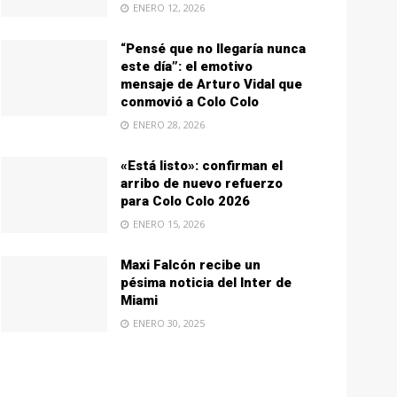
ENERO 12, 2026
“Pensé que no llegaría nunca
este día”: el emotivo
mensaje de Arturo Vidal que
conmovió a Colo Colo
ENERO 28, 2026
«Está listo»: confirman el
arribo de nuevo refuerzo
para Colo Colo 2026
ENERO 15, 2026
Maxi Falcón recibe un
pésima noticia del Inter de
Miami
ENERO 30, 2025