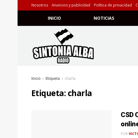
Nosotros
Anuncios y publicidad
Política de privacidad
C
INICIO
NOTICIAS
Inicio
Etiqueta
charla
Etiqueta:
charla
CSD C
onlin
POR
VICT