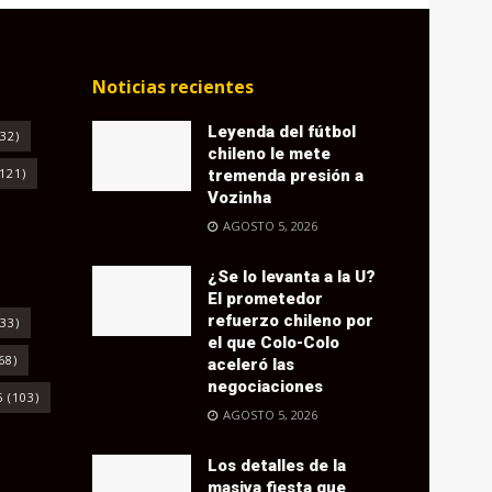
Noticias recientes
Leyenda del fútbol
32)
chileno le mete
121)
tremenda presión a
Vozinha
AGOSTO 5, 2026
¿Se lo levanta a la U?
El prometedor
refuerzo chileno por
33)
el que Colo-Colo
68)
aceleró las
negociaciones
6
(103)
AGOSTO 5, 2026
Los detalles de la
masiva fiesta que