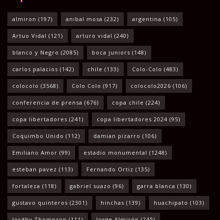
almiron
(197)
anibal mosa
(232)
argentina
(105)
Artuo Vidal
(121)
arturo vidal
(240)
blanco y Negro
(2085)
boca juniors
(148)
carlos palacios
(142)
chile
(133)
Colo-Colo
(483)
colocolo
(3568)
Colo Colo
(917)
colocolo2026
(106)
conferencia de prensa
(676)
copa chile
(224)
copa libertadores
(241)
copa libertadores 2024
(95)
Coquimbo Unido
(112)
damian pizarro
(106)
Emiliano Amor
(99)
estadio monumental
(1248)
esteban pavez
(113)
Fernando Ortiz
(135)
fortaleza
(118)
gabriel suazo
(96)
garra blanca
(130)
gustavo quinteros
(2301)
hinchas
(139)
huachipato
(103)
Jordhy Thompson
(111)
Jorge Almirón
(245)