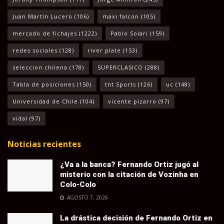
Juan Martín Lucero
(106)
maxi falcon
(105)
mercado de fichajes
(1222)
Pablo Solari
(159)
redes sociales
(128)
river plate
(153)
seleccion chilena
(178)
SUPERCLASICO
(288)
Tabla de posiciones
(150)
tnt Sports
(126)
uc
(148)
Universidad de Chile
(104)
vicente pizarro
(97)
vidal
(97)
Noticias recientes
¿Va a la banca? Fernando Ortiz jugó al
misterio con la citación de Vozinha en
Colo-Colo
AGOSTO 7, 2026
La drástica decisión de Fernando Ortiz en