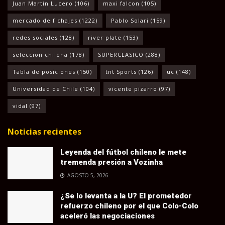
Juan Martín Lucero
(106)
maxi falcon
(105)
mercado de fichajes
(1222)
Pablo Solari
(159)
redes sociales
(128)
river plate
(153)
seleccion chilena
(178)
SUPERCLASICO
(288)
Tabla de posiciones
(150)
tnt Sports
(126)
uc
(148)
Universidad de Chile
(104)
vicente pizarro
(97)
vidal
(97)
Noticias recientes
Leyenda del fútbol chileno le mete
tremenda presión a Vozinha
AGOSTO 5, 2026
¿Se lo levanta a la U? El prometedor
refuerzo chileno por el que Colo-Colo
aceleró las negociaciones