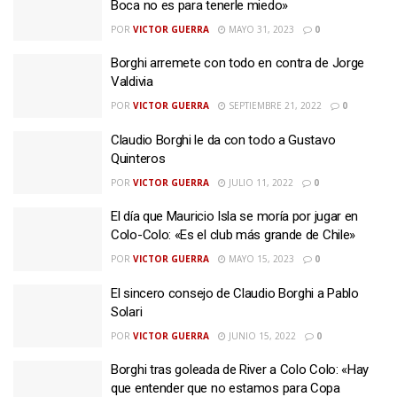
Boca no es para tenerle miedo»
POR
VICTOR GUERRA
MAYO 31, 2023
0
Borghi arremete con todo en contra de Jorge
Valdivia
POR
VICTOR GUERRA
SEPTIEMBRE 21, 2022
0
Claudio Borghi le da con todo a Gustavo
Quinteros
POR
VICTOR GUERRA
JULIO 11, 2022
0
El día que Mauricio Isla se moría por jugar en
Colo-Colo: «Es el club más grande de Chile»
POR
VICTOR GUERRA
MAYO 15, 2023
0
El sincero consejo de Claudio Borghi a Pablo
Solari
POR
VICTOR GUERRA
JUNIO 15, 2022
0
Borghi tras goleada de River a Colo Colo: «Hay
que entender que no estamos para Copa