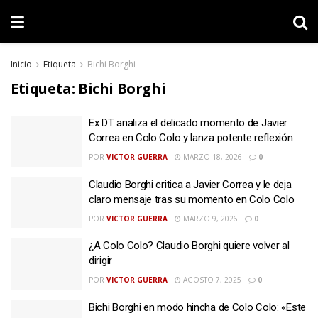
Inicio
Etiqueta
Bichi Borghi
Etiqueta:
Bichi Borghi
Ex DT analiza el delicado momento de Javier
Correa en Colo Colo y lanza potente reflexión
POR
VICTOR GUERRA
MARZO 18, 2026
0
Claudio Borghi critica a Javier Correa y le deja
claro mensaje tras su momento en Colo Colo
POR
VICTOR GUERRA
MARZO 9, 2026
0
¿A Colo Colo? Claudio Borghi quiere volver al
dirigir
POR
VICTOR GUERRA
AGOSTO 7, 2025
0
Bichi Borghi en modo hincha de Colo Colo: «Este