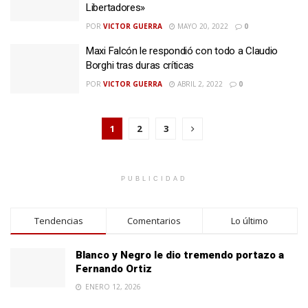
Libertadores»
POR
VICTOR GUERRA
MAYO 20, 2022
0
Maxi Falcón le respondió con todo a Claudio
Borghi tras duras críticas
POR
VICTOR GUERRA
ABRIL 2, 2022
0
1
2
3
PUBLICIDAD
Tendencias
Comentarios
Lo último
Blanco y Negro le dio tremendo portazo a
Fernando Ortiz
ENERO 12, 2026