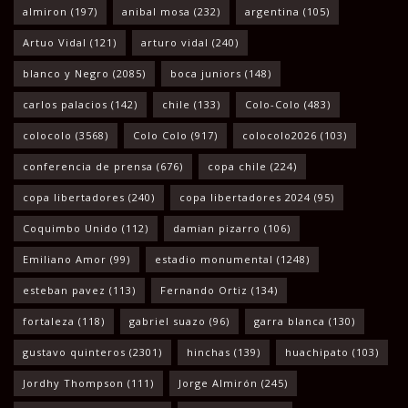
almiron
(197)
anibal mosa
(232)
argentina
(105)
Artuo Vidal
(121)
arturo vidal
(240)
blanco y Negro
(2085)
boca juniors
(148)
carlos palacios
(142)
chile
(133)
Colo-Colo
(483)
colocolo
(3568)
Colo Colo
(917)
colocolo2026
(103)
conferencia de prensa
(676)
copa chile
(224)
copa libertadores
(240)
copa libertadores 2024
(95)
Coquimbo Unido
(112)
damian pizarro
(106)
Emiliano Amor
(99)
estadio monumental
(1248)
esteban pavez
(113)
Fernando Ortiz
(134)
fortaleza
(118)
gabriel suazo
(96)
garra blanca
(130)
gustavo quinteros
(2301)
hinchas
(139)
huachipato
(103)
Jordhy Thompson
(111)
Jorge Almirón
(245)