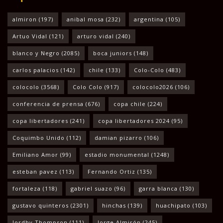
almiron
(197)
anibal mosa
(232)
argentina
(105)
Artuo Vidal
(121)
arturo vidal
(240)
blanco y Negro
(2085)
boca juniors
(148)
carlos palacios
(142)
chile
(133)
Colo-Colo
(483)
colocolo
(3568)
Colo Colo
(917)
colocolo2026
(106)
conferencia de prensa
(676)
copa chile
(224)
copa libertadores
(241)
copa libertadores 2024
(95)
Coquimbo Unido
(112)
damian pizarro
(106)
Emiliano Amor
(99)
estadio monumental
(1248)
esteban pavez
(113)
Fernando Ortiz
(135)
fortaleza
(118)
gabriel suazo
(96)
garra blanca
(130)
gustavo quinteros
(2301)
hinchas
(139)
huachipato
(103)
Jordhy Thompson
(111)
Jorge Almirón
(245)