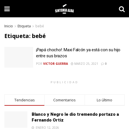
Inicio
Etiqueta
bebé
Etiqueta:
bebé
¡Papá chocho!: Maxi Falcón ya está con su hijo
entre sus brazos
POR
VICTOR GUERRA
MARZO 25, 2021
0
PUBLICIDAD
Tendencias
Comentarios
Lo último
Blanco y Negro le dio tremendo portazo a
Fernando Ortiz
ENERO 12, 2026