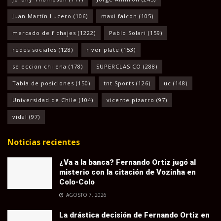
Juan Martín Lucero
(106)
maxi falcon
(105)
mercado de fichajes
(1222)
Pablo Solari
(159)
redes sociales
(128)
river plate
(153)
seleccion chilena
(178)
SUPERCLASICO
(288)
Tabla de posiciones
(150)
tnt Sports
(126)
uc
(148)
Universidad de Chile
(104)
vicente pizarro
(97)
vidal
(97)
Noticias recientes
¿Va a la banca? Fernando Ortiz jugó al
misterio con la citación de Vozinha en
Colo-Colo
AGOSTO 7, 2026
La drástica decisión de Fernando Ortiz en