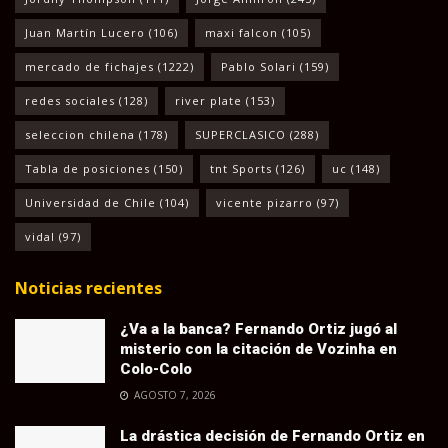
Juan Martín Lucero
(106)
maxi falcon
(105)
mercado de fichajes
(1222)
Pablo Solari
(159)
redes sociales
(128)
river plate
(153)
seleccion chilena
(178)
SUPERCLASICO
(288)
Tabla de posiciones
(150)
tnt Sports
(126)
uc
(148)
Universidad de Chile
(104)
vicente pizarro
(97)
vidal
(97)
Noticias recientes
¿Va a la banca? Fernando Ortiz jugó al
misterio con la citación de Vozinha en
Colo-Colo
AGOSTO 7, 2026
La drástica decisión de Fernando Ortiz en