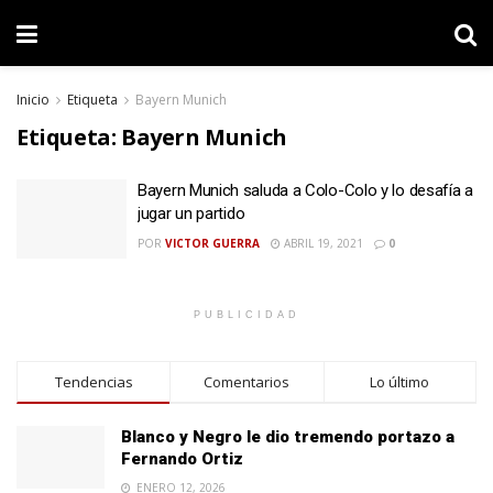
Inicio
Etiqueta
Bayern Munich
Etiqueta:
Bayern Munich
Bayern Munich saluda a Colo-Colo y lo desafía a
jugar un partido
POR
VICTOR GUERRA
ABRIL 19, 2021
0
PUBLICIDAD
Tendencias
Comentarios
Lo último
Blanco y Negro le dio tremendo portazo a
Fernando Ortiz
ENERO 12, 2026