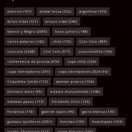
almiron
(197)
anibal mosa
(232)
argentina
(105)
Artuo Vidal
(121)
arturo vidal
(240)
blanco y Negro
(2085)
boca juniors
(148)
carlos palacios
(142)
chile
(133)
Colo-Colo
(483)
colocolo
(3568)
Colo Colo
(917)
colocolo2026
(106)
conferencia de prensa
(676)
copa chile
(224)
copa libertadores
(241)
copa libertadores 2024
(95)
Coquimbo Unido
(112)
damian pizarro
(106)
Emiliano Amor
(99)
estadio monumental
(1248)
esteban pavez
(113)
Fernando Ortiz
(135)
fortaleza
(118)
gabriel suazo
(96)
garra blanca
(130)
gustavo quinteros
(2301)
hinchas
(139)
huachipato
(103)
Jordhy Thompson
(111)
Jorge Almirón
(245)