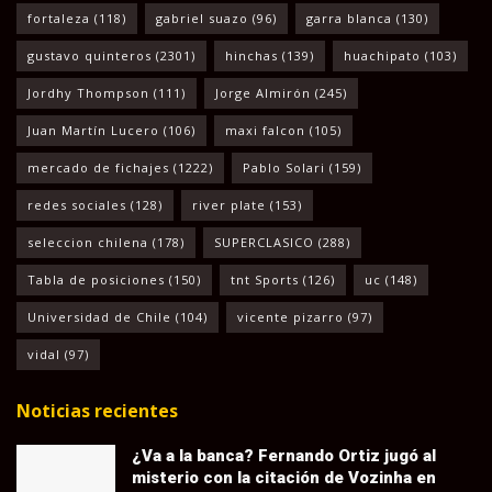
fortaleza
(118)
gabriel suazo
(96)
garra blanca
(130)
gustavo quinteros
(2301)
hinchas
(139)
huachipato
(103)
Jordhy Thompson
(111)
Jorge Almirón
(245)
Juan Martín Lucero
(106)
maxi falcon
(105)
mercado de fichajes
(1222)
Pablo Solari
(159)
redes sociales
(128)
river plate
(153)
seleccion chilena
(178)
SUPERCLASICO
(288)
Tabla de posiciones
(150)
tnt Sports
(126)
uc
(148)
Universidad de Chile
(104)
vicente pizarro
(97)
vidal
(97)
Noticias recientes
¿Va a la banca? Fernando Ortiz jugó al
misterio con la citación de Vozinha en