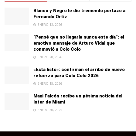
Blanco y Negro le dio tremendo portazo a
Fernando Ortiz
ENERO 12, 2026
“Pensé que no llegaría nunca este día”: el
emotivo mensaje de Arturo Vidal que
conmovió a Colo Colo
ENERO 28, 2026
«Está listo»: confirman el arribo de nuevo
refuerzo para Colo Colo 2026
ENERO 15, 2026
Maxi Falcón recibe un pésima noticia del
Inter de Miami
ENERO 30, 2025