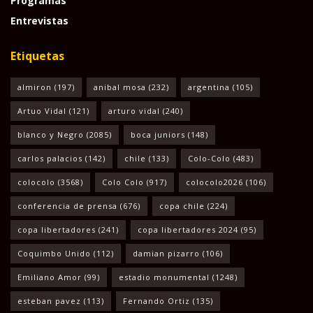
Programas
Entrevistas
Etiquetas
almiron
(197)
anibal mosa
(232)
argentina
(105)
Artuo Vidal
(121)
arturo vidal
(240)
blanco y Negro
(2085)
boca juniors
(148)
carlos palacios
(142)
chile
(133)
Colo-Colo
(483)
colocolo
(3568)
Colo Colo
(917)
colocolo2026
(106)
conferencia de prensa
(676)
copa chile
(224)
copa libertadores
(241)
copa libertadores 2024
(95)
Coquimbo Unido
(112)
damian pizarro
(106)
Emiliano Amor
(99)
estadio monumental
(1248)
esteban pavez
(113)
Fernando Ortiz
(135)