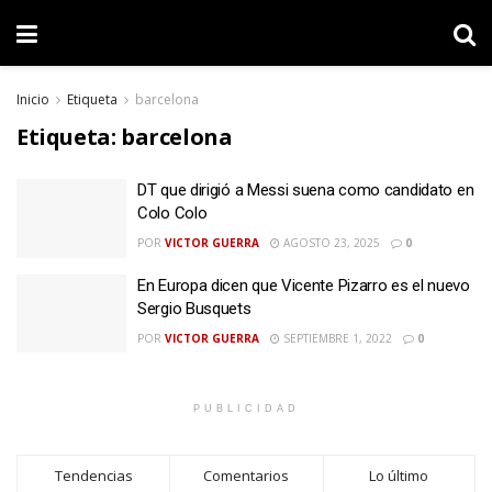
Inicio
Etiqueta
barcelona
Etiqueta:
barcelona
DT que dirigió a Messi suena como candidato en
Colo Colo
POR
VICTOR GUERRA
AGOSTO 23, 2025
0
En Europa dicen que Vicente Pizarro es el nuevo
Sergio Busquets
POR
VICTOR GUERRA
SEPTIEMBRE 1, 2022
0
PUBLICIDAD
Tendencias
Comentarios
Lo último