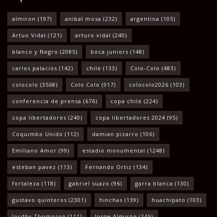
almiron
(197)
anibal mosa
(232)
argentina
(105)
Artuo Vidal
(121)
arturo vidal
(240)
blanco y Negro
(2085)
boca juniors
(148)
carlos palacios
(142)
chile
(133)
Colo-Colo
(483)
colocolo
(3568)
Colo Colo
(917)
colocolo2026
(103)
conferencia de prensa
(676)
copa chile
(224)
copa libertadores
(240)
copa libertadores 2024
(95)
Coquimbo Unido
(112)
damian pizarro
(106)
Emiliano Amor
(99)
estadio monumental
(1248)
esteban pavez
(113)
Fernando Ortiz
(134)
fortaleza
(118)
gabriel suazo
(96)
garra blanca
(130)
gustavo quinteros
(2301)
hinchas
(139)
huachipato
(103)
Jordhy Thompson
(111)
Jorge Almirón
(245)