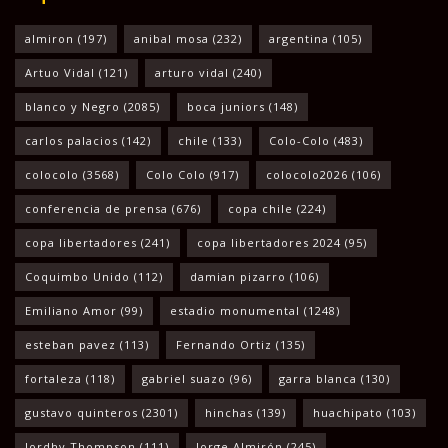
almiron
(197)
anibal mosa
(232)
argentina
(105)
Artuo Vidal
(121)
arturo vidal
(240)
blanco y Negro
(2085)
boca juniors
(148)
carlos palacios
(142)
chile
(133)
Colo-Colo
(483)
colocolo
(3568)
Colo Colo
(917)
colocolo2026
(106)
conferencia de prensa
(676)
copa chile
(224)
copa libertadores
(241)
copa libertadores 2024
(95)
Coquimbo Unido
(112)
damian pizarro
(106)
Emiliano Amor
(99)
estadio monumental
(1248)
esteban pavez
(113)
Fernando Ortiz
(135)
fortaleza
(118)
gabriel suazo
(96)
garra blanca
(130)
gustavo quinteros
(2301)
hinchas
(139)
huachipato
(103)
Jordhy Thompson
(111)
Jorge Almirón
(245)