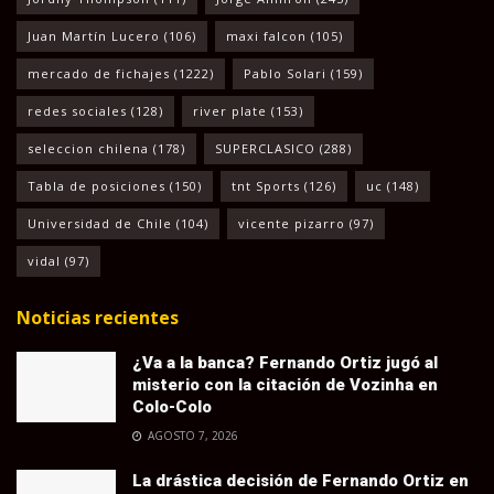
Juan Martín Lucero
(106)
maxi falcon
(105)
mercado de fichajes
(1222)
Pablo Solari
(159)
redes sociales
(128)
river plate
(153)
seleccion chilena
(178)
SUPERCLASICO
(288)
Tabla de posiciones
(150)
tnt Sports
(126)
uc
(148)
Universidad de Chile
(104)
vicente pizarro
(97)
vidal
(97)
Noticias recientes
¿Va a la banca? Fernando Ortiz jugó al
misterio con la citación de Vozinha en
Colo-Colo
AGOSTO 7, 2026
La drástica decisión de Fernando Ortiz en