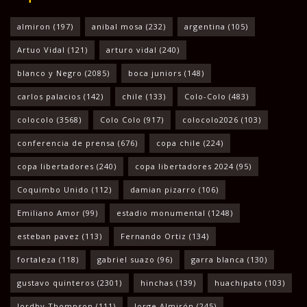
almiron
(197)
anibal mosa
(232)
argentina
(105)
Artuo Vidal
(121)
arturo vidal
(240)
blanco y Negro
(2085)
boca juniors
(148)
carlos palacios
(142)
chile
(133)
Colo-Colo
(483)
colocolo
(3568)
Colo Colo
(917)
colocolo2026
(103)
conferencia de prensa
(676)
copa chile
(224)
copa libertadores
(240)
copa libertadores 2024
(95)
Coquimbo Unido
(112)
damian pizarro
(106)
Emiliano Amor
(99)
estadio monumental
(1248)
esteban pavez
(113)
Fernando Ortiz
(134)
fortaleza
(118)
gabriel suazo
(96)
garra blanca
(130)
gustavo quinteros
(2301)
hinchas
(139)
huachipato
(103)
Jordhy Thompson
(111)
Jorge Almirón
(245)