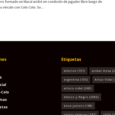
ero formado en Macul arribó en condición de jugador libre luego de
su vínculo con Colo Colo. Su ...
nes
Etiquetas
almiron
(197)
anibal mosa
(2
s
argentina
(105)
Artuo Vidal
(
cial
arturo vidal
(240)
-Colo
blanco y Negro
(2085)
mas
boca juniors
(148)
stas
carlos palacios
(142)
chile
(1