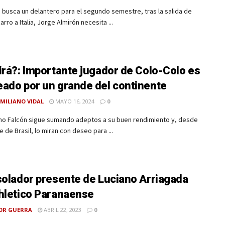
 busca un delantero para el segundo semestre, tras la salida de
arro a Italia, Jorge Almirón necesita ...
irá?: Importante jugador de Colo-Colo es
ado por un grande del continente
MILIANO VIDAL
MAYO 16, 2024
0
ano Falcón sigue sumando adeptos a su buen rendimiento y, desde
e de Brasil, lo miran con deseo para ...
solador presente de Luciano Arriagada
hletico Paranaense
OR GUERRA
ABRIL 22, 2023
0