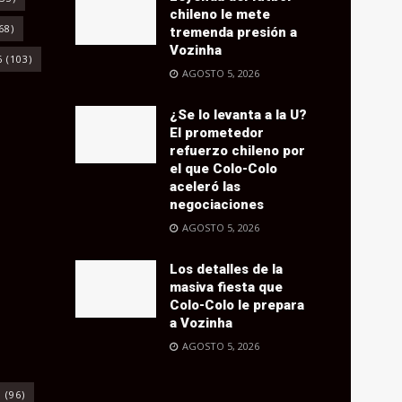
chileno le mete
68)
tremenda presión a
Vozinha
6
(103)
AGOSTO 5, 2026
¿Se lo levanta a la U?
El prometedor
refuerzo chileno por
el que Colo-Colo
aceleró las
negociaciones
AGOSTO 5, 2026
Los detalles de la
masiva fiesta que
Colo-Colo le prepara
a Vozinha
AGOSTO 5, 2026
o
(96)