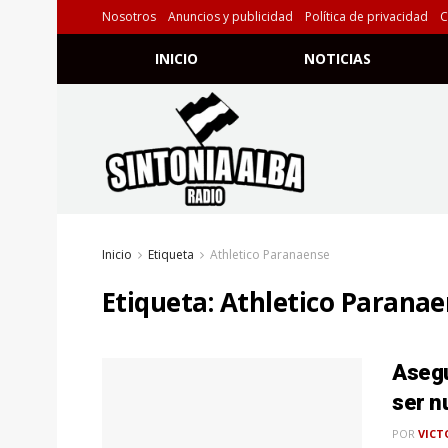
Nosotros
Anuncios y publicidad
Política de privacidad
C
INICIO
NOTICIAS
Inicio
Etiqueta
Athletico Paranaense
Etiqueta:
Athletico Parana
Asegu
ser n
POR
VICT