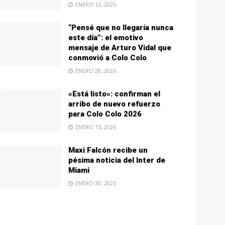
ENERO 12, 2026
“Pensé que no llegaría nunca
este día”: el emotivo
mensaje de Arturo Vidal que
conmovió a Colo Colo
ENERO 28, 2026
«Está listo»: confirman el
arribo de nuevo refuerzo
para Colo Colo 2026
ENERO 15, 2026
Maxi Falcón recibe un
pésima noticia del Inter de
Miami
ENERO 30, 2025