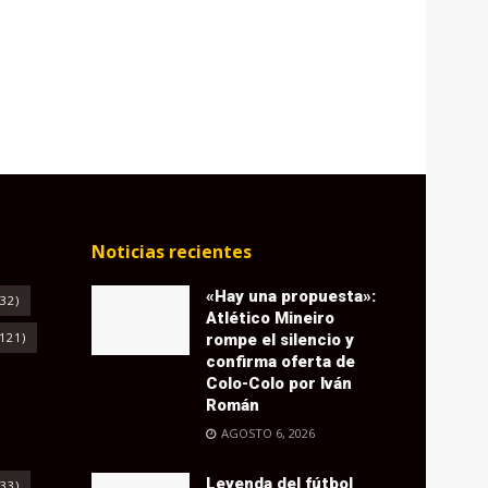
Noticias recientes
«Hay una propuesta»:
32)
Atlético Mineiro
121)
rompe el silencio y
confirma oferta de
Colo-Colo por Iván
Román
AGOSTO 6, 2026
Leyenda del fútbol
33)