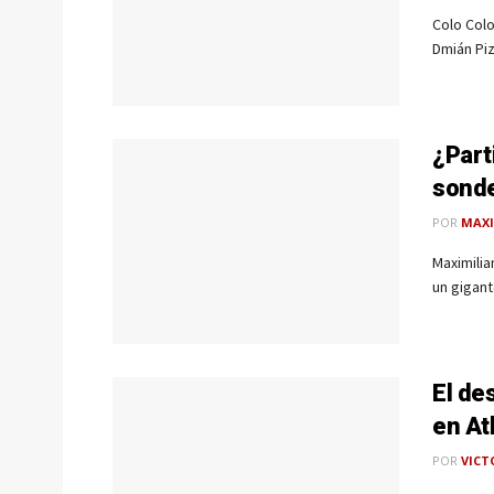
Colo Colo
Dmián Piz
¿Part
sonde
POR
MAXI
Maximili
un gigant
El de
en At
POR
VICT