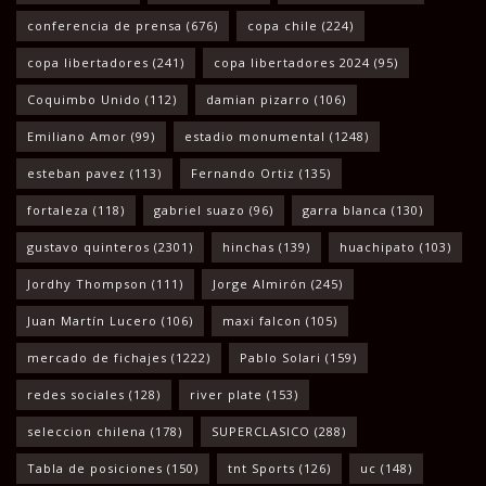
conferencia de prensa
(676)
copa chile
(224)
copa libertadores
(241)
copa libertadores 2024
(95)
Coquimbo Unido
(112)
damian pizarro
(106)
Emiliano Amor
(99)
estadio monumental
(1248)
esteban pavez
(113)
Fernando Ortiz
(135)
fortaleza
(118)
gabriel suazo
(96)
garra blanca
(130)
gustavo quinteros
(2301)
hinchas
(139)
huachipato
(103)
Jordhy Thompson
(111)
Jorge Almirón
(245)
Juan Martín Lucero
(106)
maxi falcon
(105)
mercado de fichajes
(1222)
Pablo Solari
(159)
redes sociales
(128)
river plate
(153)
seleccion chilena
(178)
SUPERCLASICO
(288)
Tabla de posiciones
(150)
tnt Sports
(126)
uc
(148)