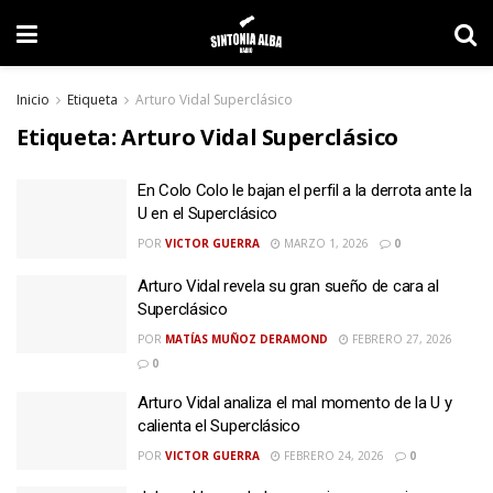
Inicio
Etiqueta
Arturo Vidal Superclásico
Etiqueta:
Arturo Vidal Superclásico
En Colo Colo le bajan el perfil a la derrota ante la
U en el Superclásico
POR
VICTOR GUERRA
MARZO 1, 2026
0
Arturo Vidal revela su gran sueño de cara al
Superclásico
POR
MATÍAS MUÑOZ DERAMOND
FEBRERO 27, 2026
0
Arturo Vidal analiza el mal momento de la U y
calienta el Superclásico
POR
VICTOR GUERRA
FEBRERO 24, 2026
0