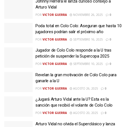
Johnny Herrera le lanza curioso consejo a
Arturo Vidal
POR
VICTOR GUERRA
NOVIEMBRE 26, 2025
0
Poda total en Colo Colo: Aseguran que hasta 10
jugadores podrían salir el próximo año
POR
VICTOR GUERRA
SEPTIEMBRE 16, 2025
0
Jugador de Colo Colo responde a la U tras
petición de suspender la Supercopa 2025
POR
VICTOR GUERRA
SEPTIEMBRE 10, 2025
0
Revelan la gran motivación de Colo Colo para
ganarle a la U
POR
VICTOR GUERRA
AGOSTO 26, 2025
0
¿Jugará Arturo Vidal ante la U? Esta es la
sanción que recibió el volante de Colo Colo
POR
VICTOR GUERRA
AGOSTO 20, 2025
0
Arturo Vidal no olvida el Superclásico y lanza