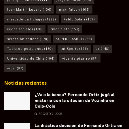
Juan Martín Lucero
(106)
maxi falcon
(105)
mercado de fichajes
(1222)
Pablo Solari
(159)
redes sociales
(128)
river plate
(153)
seleccion chilena
(178)
SUPERCLASICO
(288)
Tabla de posiciones
(150)
tnt Sports
(126)
uc
(148)
Universidad de Chile
(104)
vicente pizarro
(97)
vidal
(97)
Noticias recientes
¿Va a la banca? Fernando Ortiz jugó al
misterio con la citación de Vozinha en
Colo-Colo
AGOSTO 7, 2026
La drástica decisión de Fernando Ortiz en