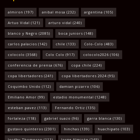
almiron
(197)
anibal mosa
(232)
argentina
(105)
Artuo Vidal
(121)
arturo vidal
(240)
blanco y Negro
(2085)
boca juniors
(148)
carlos palacios
(142)
chile
(133)
Colo-Colo
(483)
colocolo
(3568)
Colo Colo
(917)
colocolo2026
(106)
conferencia de prensa
(676)
copa chile
(224)
copa libertadores
(241)
copa libertadores 2024
(95)
Coquimbo Unido
(112)
damian pizarro
(106)
Emiliano Amor
(99)
estadio monumental
(1248)
esteban pavez
(113)
Fernando Ortiz
(135)
fortaleza
(118)
gabriel suazo
(96)
garra blanca
(130)
gustavo quinteros
(2301)
hinchas
(139)
huachipato
(103)
Jordhy Thompson
(111)
Jorge Almirón
(245)